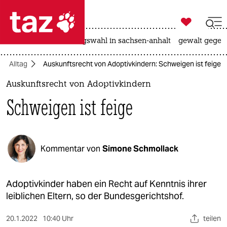

taz zahl ich
hitze
surfen
landtagswahl in sachsen-anhalt
gewalt gegen

taz zahl ich
Alltag
Auskunftsrecht von Adoptivkindern: Schweigen ist feige
taz zahl ich
Auskunftsrecht von Adoptivkindern
themen
Schweigen ist feige
politik
öko
Kommentar von
Simone Schmollack
gesellschaft
kultur
Adoptivkinder haben ein Recht auf Kenntnis ihrer
leiblichen Eltern, so der Bundesgerichtshof.
sport
20.1.2022
10:40 Uhr
teilen