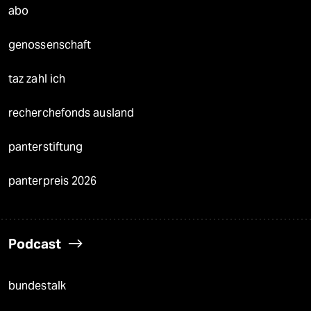
abo
genossenschaft
taz zahl ich
recherchefonds ausland
panterstiftung
panterpreis 2026
Podcast
bundestalk