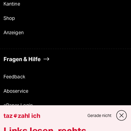
Kantine
Shop
Anzeigen
Fragen & Hilfe
Feedback
Aboservice
ePaper Login
taz
zahl ich
Gerade nicht

Downloads für Abonnierende
Links lesen, rechts