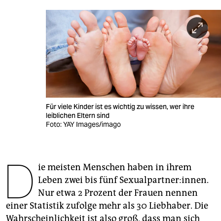
berlin
nord
wahrheit
verlag
verlag
veranstaltungen
Für viele Kinder ist es wichtig zu wissen, wer ihre
leiblichen Eltern sind
Foto: YAY Images/imago
shop
fragen & hilfe
D
unterstützen
ie meisten Menschen haben in ihrem
Leben zwei bis fünf Sexualpartner:innen.
abo
Nur etwa 2 Prozent der Frauen nennen
genossenschaft
einer Statistik zufolge mehr als 30 Liebhaber. Die
Wahrscheinlichkeit ist also groß, dass man sich