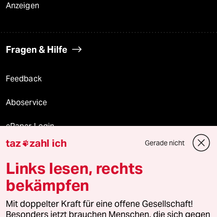
Anzeigen
Fragen & Hilfe
Feedback
Aboservice
ePaper Login
taz
zahl ich
Gerade nicht

Downloads für Abonnierende
Links lesen, rechts
bekämpfen
© 2026 taz Verlags und Vertriebs GmbH
Mit doppelter Kraft für eine offene Gesellschaft!
Alle Rechte vorbehalten. Bei rechtlichen Fragen oder für Genehmigungen
wenden Sie sich bitte an
lizenzen@taz.de
Besonders jetzt brauchen Menschen, die sich gegen