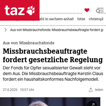

taz zahl ich
iran-krieg
landtagswahl in sachsen-anhalt
hitze
christophe

taz zahl ich
nd
Aus von Missbrauchsfonds: Missbrauchsbeauftragte fordert ges
taz zahl ich
themen
Aus von Missbrauchsfonds
Missbrauchsbeauftragte
politik
fordert gesetzliche Regelung
öko
Der Fonds für Opfer sexualisierter Gewalt steht vor
dem Aus. Die Missbrauchsbeauftragte Kerstin Claus
gesellschaft
fordert ein haushaltskonformes Nachfolgemodell.
kultur
27.6.2025
10:57 Uhr
teilen
sport