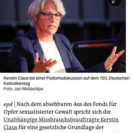
berlin
nord
wahrheit
verlag
verlag
veranstaltungen
shop
Kerstin Claus bei einer Podiumsdiskussion auf dem 103. Deutschen
Katholikentag
fragen & hilfe
Foto: Jan Woitas/dpa
unterstützen
epd
| Nach dem absehbaren Aus des Fonds für
abo
Opfer sexualisierter Gewalt spricht sich die
Unabhängige Missbrauchsbeauftragte Kerstin
genossenschaft
Claus
für eine gesetzliche Grundlage der