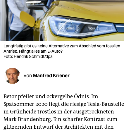
berlin
nord
wahrheit
verlag
Langfristig gibt es keine Alternative zum Abschied vom fossilen
Antrieb. Hängt alles am E-Auto?
verlag
Foto: Hendrik Schmidt/dpa
veranstaltungen
shop
Von
Manfred Kriener
fragen & hilfe
Betonpfeiler und ockergelbe Ödnis. Im
unterstützen
Spätsommer 2020 liegt die riesige Tesla-Baustelle
abo
in Grünheide trostlos in der ausgetrockneten
Mark Brandenburg. Ein scharfer Kontrast zum
genossenschaft
glitzernden Entwurf der Architekten mit den