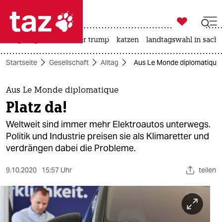

taz zahl ich
bergsteigen
usa unter trump
katzen
landtagswahl in sachs

taz zahl ich
Startseite
Gesellschaft
Alltag
Aus Le Monde diplomatique: 
taz zahl ich
themen
Aus Le Monde diplomatique
Platz da!
politik
Weltweit sind immer mehr Elektroautos unterwegs.
öko
Politik und Industrie preisen sie als Klimaretter und
verdrängen dabei die Probleme.
gesellschaft
9.10.2020
15:57 Uhr
teilen
kultur
sport