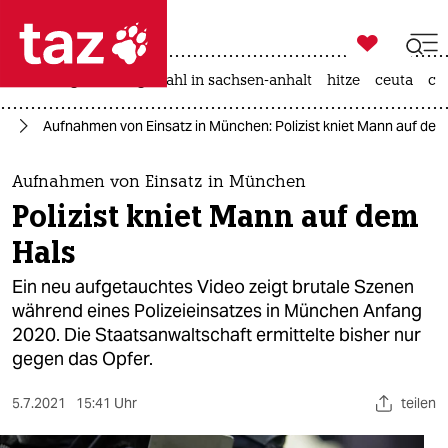

taz zahl ich
iran-krieg
landtagswahl in sachsen-anhalt
hitze
ceuta
ch

taz zahl ich
lt
Aufnahmen von Einsatz in München: Polizist kniet Mann auf dem
taz zahl ich
themen
Aufnahmen von Einsatz in München
Polizist kniet Mann auf dem
politik
Hals
öko
Ein neu aufgetauchtes Video zeigt brutale Szenen
während eines Polizeieinsatzes in München Anfang
gesellschaft
2020. Die Staatsanwaltschaft ermittelte bisher nur
gegen das Opfer.
kultur
sport
5.7.2021
15:41 Uhr
teilen