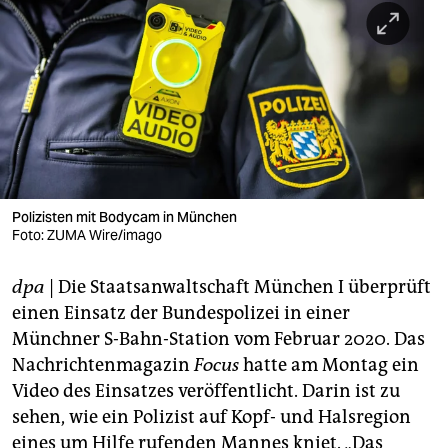
berlin
nord
wahrheit
verlag
verlag
veranstaltungen
Polizisten mit Bodycam in München
Foto: ZUMA Wire/imago
shop
dpa
| Die Staatsanwaltschaft München I überprüft
fragen & hilfe
einen Einsatz der Bundespolizei in einer
unterstützen
Münchner S-Bahn-Station vom Februar 2020. Das
Nachrichtenmagazin
Focus
hatte am Montag ein
abo
Video des Einsatzes veröffentlicht. Darin ist zu
genossenschaft
sehen, wie ein Polizist auf Kopf- und Halsregion
eines um Hilfe rufenden Mannes kniet. „Das