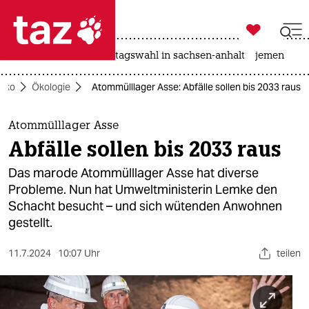

taz zahl ich
drohnen
rente
landtagswahl in sachsen-anhalt
jemen

taz zahl ich
Öko
Ökologie
Atommülllager Asse: Abfälle sollen bis 2033 raus
taz zahl ich
themen
Atommülllager Asse
Abfälle sollen bis 2033 raus
politik
Das marode Atommülllager Asse hat diverse
öko
Probleme. Nun hat Umweltministerin Lemke den
Schacht besucht – und sich wütenden Anwohnen
gesellschaft
gestellt.
kultur
11.7.2024
10:07 Uhr
teilen
sport