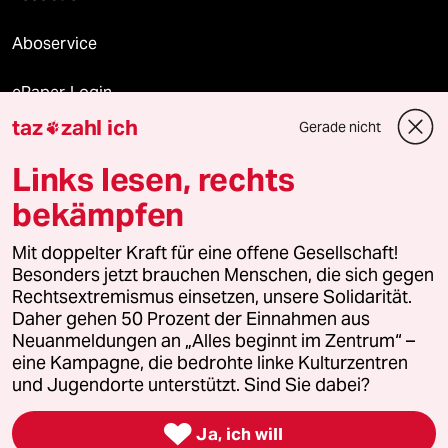
Aboservice
ePaper Login
taz
zahl ich
Gerade nicht

Downloads für Abonnierende
Links lesen, rechts
bekämpfen
© 2026 taz Verlags und Vertriebs GmbH
Alle Rechte vorbehalten. Bei rechtlichen Fragen oder für Genehmigungen
Mit doppelter Kraft für eine offene Gesellschaft!
wenden Sie sich bitte an
lizenzen@taz.de
Besonders jetzt brauchen Menschen, die sich gegen
Rechtsextremismus einsetzen, unsere Solidarität.
Daher gehen 50 Prozent der Einnahmen aus
Feedback
Redaktionsstatut
Kommune-Richtlinien
KI-
Neuanmeldungen an „Alles beginnt im Zentrum“ –
eine Kampagne, die bedrohte linke Kulturzentren
Leitlinie
Informant
Datenschutz
Impressum
AGB
und Jugendorte unterstützt. Sind Sie dabei?
Seitenwende
Einwilligungen widerrufen (Ads)

Ja, ich will