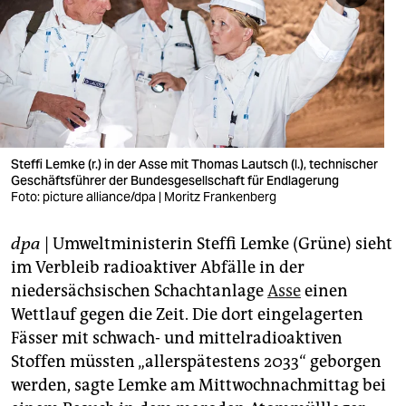
berlin
nord
wahrheit
verlag
verlag
Steffi Lemke (r.) in der Asse mit Thomas Lautsch (l.), technischer
Geschäftsführer der Bundesgesellschaft für Endlagerung
veranstaltungen
Foto: picture alliance/dpa | Moritz Frankenberg
shop
dpa
| Umweltministerin Steffi Lemke (Grüne) sieht
fragen & hilfe
im Verbleib radioaktiver Abfälle in der
niedersächsischen Schachtanlage
Asse
einen
unterstützen
Wettlauf gegen die Zeit. Die dort eingelagerten
Fässer mit schwach- und mittelradioaktiven
abo
Stoffen müssten „allerspätestens 2033“ geborgen
genossenschaft
werden, sagte Lemke am Mittwochnachmittag bei