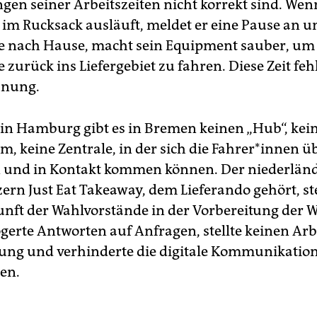
en seiner Arbeitszeiten nicht korrekt sind. We
 im Rucksack ausläuft, meldet er eine Pause an u
e nach Hause, macht sein Equipment sauber, u
 zurück ins Liefergebiet zu fahren. Diese Zeit fe
hnung.
 in Hamburg gibt es in Bremen keinen „Hub“, kei
 keine Zentrale, in der sich die Fah­re­r*in­nen ü
 und in Kontakt kommen können. Der niederlän
ern Just Eat Takeaway, dem Lieferando gehört, ste
nft der Wahlvorstände in der Vorbereitung der 
ögerte Antworten auf Anfragen, stellte keinen Ar
ung und verhinderte die digitale Kommunikation
en.