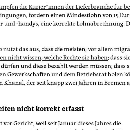
mpfen die Ku­rie­r*in­nen der Lieferbranche für b
dingungen,
fordern einen Mindestlohn von 15 Eur
r und -handys, eine korrekte Lohnabrechnung. Die
o nutzt das aus,
dass die meisten,
vor allem migr
­nen nicht wissen, welche Rechte sie haben
; dass s
 dürfen und diese bezahlt werden müssen; dass si
den Gewerkschaften und dem Betriebsrat holen k
n Khanal, der seit knapp zwei Jahren in Bremen au
iten nicht korrekt erfasst
zt vor Gericht, weil seit Januar dieses Jahres die