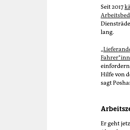
Seit 2017
kä
Arbeitsbe
Diensträde
lang.
„
Lieferand
Fah­re­r*in
einfordern
Hilfe von 
sagt Posha
Arbeitsze
Er geht jet