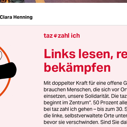
Clara Henning
taz
zahl ich
ieferando-Fahrer*in verkleidete Vogelscheuche we

ikationszentrum Paradox. Draußen ist es unter
Links lesen, r
bt es Glühwein, Cola, Süßes und erwartungsvolle
immung. In der Ecke steht eine aus Tischen geb
bekämpfen
e. Vereinzelt kommen Fahrer*innen, manche ma
r Kreuz und verschwinden wieder. Manche bleib
Mit doppelter Kraft für eine offene G
– es gibt in Bremen nur 70 Fah­re­r*in­nen des
brauchen Menschen, die sich vor O
rdienstes Lieferando.
einsetzen, unsere Solidarität. Die ta
beginnt im Zentrum“. 50 Prozent a
bei taz zahl ich gehen – bis zum 30
 dieser ersten lokalen Betriebsratswahl war lang
die linke, selbstverwaltete Orte unte
ist geschafft: Sie findet statt. Der Betriebsrat Nor
bevor sie verschwinden. Sind Sie da
te zusammengelegt waren, hat ausgedient. Aus Si