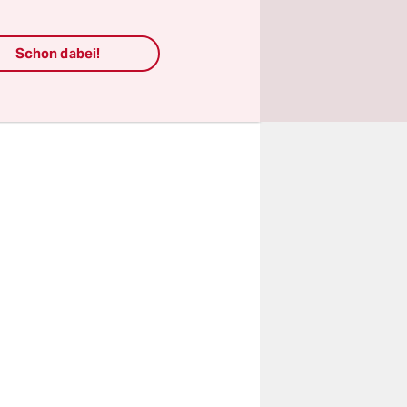
 führen, um
sein.
Schon dabei!