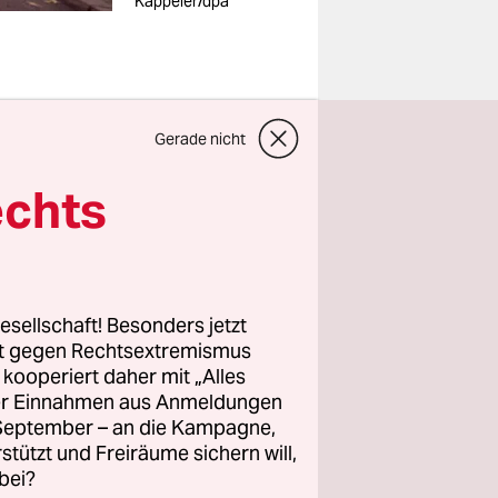
Kappeler/dpa
ist den Weg
Gerade nicht
 null,
echts
aute
chen nur
en, man
esellschaft! Besonders jetzt
rt gegen Rechtsextremismus
z kooperiert daher mit „Alles
ller Einnahmen aus Anmeldungen
. September – an die Kampagne,
 und das
rstützt und Freiräume sichern will,
d, in dem
bei?
cht der