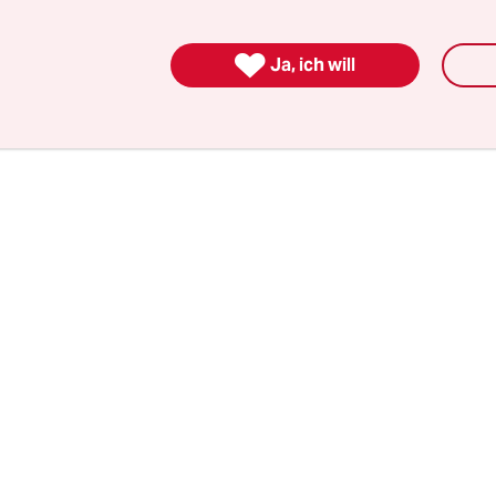
ten ist es nötig, den Arbeitskampf im Lokalen zu
und näher an der Situation der Fah­re­r*in­nen zu 

Ja, ich will