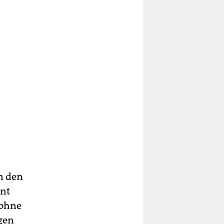
n den
ant
 ohne
gen