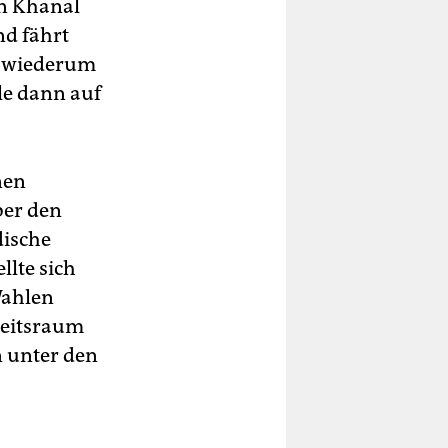
nn Khanal
nd fährt
m wiederum
hle dann auf
nen
ber den
dische
llte sich
Wahlen
beitsraum
 unter den