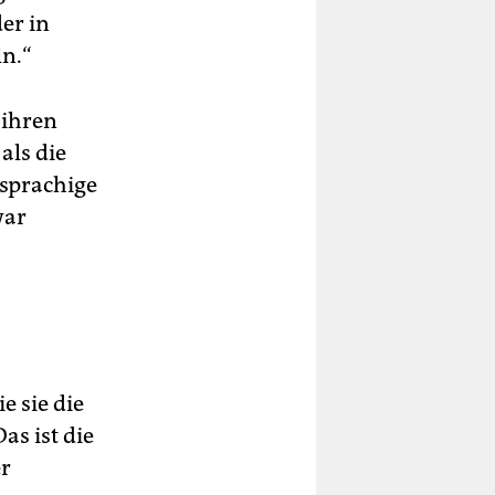
er in
n.“
 ihren
als die
sprachige
war
e sie die
s ist die
er