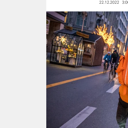
berlin
22.12.2022
3:0
nord
wahrheit
verlag
verlag
veranstaltungen
shop
fragen & hilfe
unterstützen
abo
genossenschaft