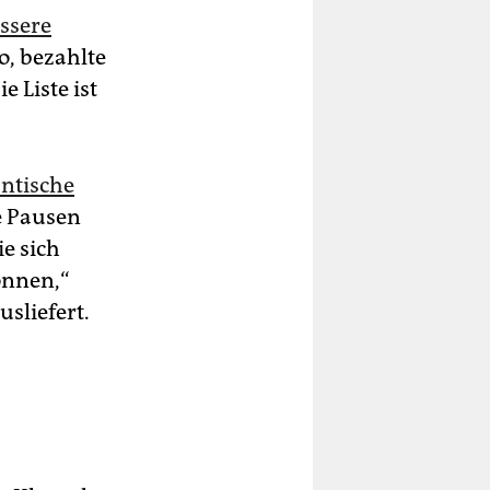
essere
o, bezahlte
 Liste ist
antische
ie Pausen
e sich
önnen,“
sliefert.