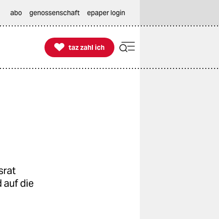
abo
genossenschaft
epaper login

taz zahl ich
taz zahl ich
srat
 auf die