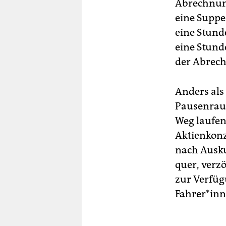
Abrechnung
eine Suppe
eine Stund
eine Stunde
der Abrec
Anders als
Pausenraum,
Weg laufen
Aktienkonz
nach Ausku
quer, verz
zur Verfüg
Fahrer*inn