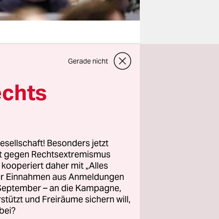
Gerade nicht
echts
llen
esellschaft! Besonders jetzt
es
rt gegen Rechtsextremismus
z kooperiert daher mit „Alles
tehenden
ller Einnahmen aus Anmeldungen
. September – an die Kampagne,
rstützt und Freiräume sichern will,
bei?
 über vier