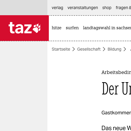
hautnavigation anspringen
hauptinhalt anspringen
footer anspringen
verlag
veranstaltungen
shop
fragen &
hitze
surfen
landtagswahl in sachse

taz zahl ich
taz zahl ich
Startseite
Gesellschaft
Bildung
themen
politik
Arbeitsbedi
öko
Der U
gesellschaft
kultur
Gastkommen
sport
Das neue W