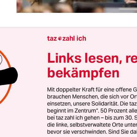
taz
zahl ich

ieder eine gescheiterte Reform des
Wissenschaftszeitvertragsgesetzes? Mit dem nun
Links lesen, r
veröffentlichten Referentenentwurf hat das
bekämpfen
ftsministerium weitestgehend die Position der
eitungen und außeruniversitären
einrichtungen übernommen. Diese wollen, bei a
Mit doppelter Kraft für eine offene G
nntnissen zu einer Verbesserung der
Situation d
brauchen Menschen, die sich vor O
einsetzen, unsere Solidarität. Die ta
ftlichen Personals
, möglichst wenig an den bes
beginnt im Zentrum“. 50 Prozent a
ingungen ändern.
bei taz zahl ich gehen – bis zum 30
die linke, selbstverwaltete Orte unte
bevor sie verschwinden. Sind Sie da
ochschulen
Beschäftigte nach der Promotion nun