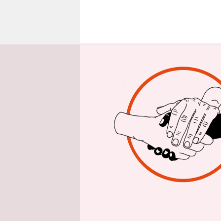
epaper login
W
Wissenscha
Hochschull
Forschungs
Lippenbeke
wissenscha
Rahmenbed
Dass die
H