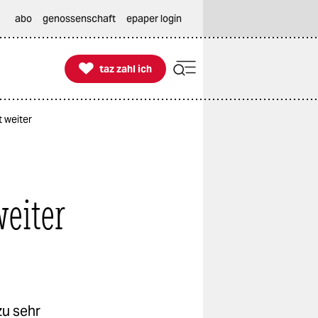
abo
genossenschaft
epaper login

taz zahl ich
taz zahl ich
 weiter
eiter
u sehr