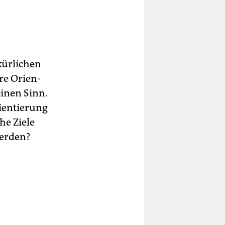
kürlichen
re Orien­
einen Sinn.
rientierung
he Ziele
werden?