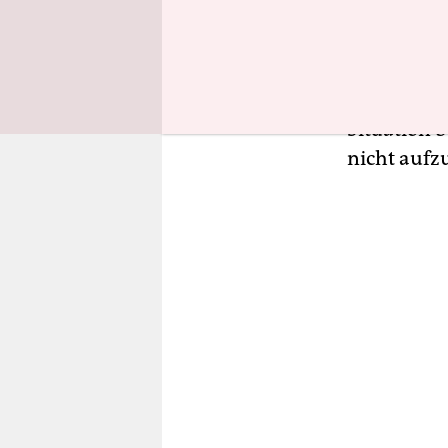
statt sechs
nicht dazu
verändern.
sie sich mi
Situation 
nicht aufzu