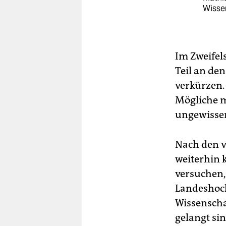
Wissen
Im Zweifel
Teil an de
verkürzen.
Mögliche 
ungewisse
Nach den v
weiterhin 
versuchen,
Landeshoch
Wissenscha
gelangt si