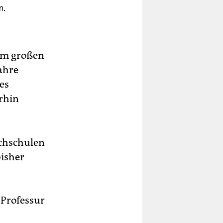
n.
zum großen
ahre
es
rhin
ochschulen
isher
 Professur