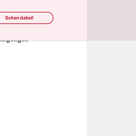
n, wird sie
u
Schon dabei!
ogeln, da
k-in-
edingungen