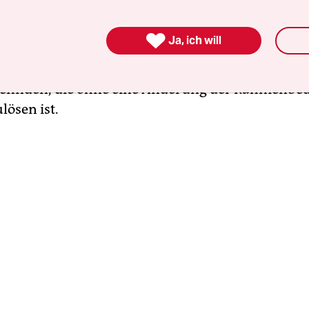
 Jahre bedingungslos befristet beschäftigen dürfe
 bewegen, die bestehenden Personalstrukturen z

Ja, ich will
 Sie werden weiterhin versuchen, sich durchzum
t ihren kleinteiligen Machtstrukturen in einer Loc
befinden, die ohne eine Änderung der Rahmenb
lösen ist.