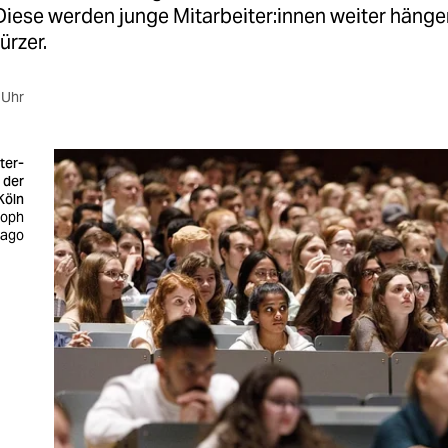
iese werden junge Mitarbeiter:innen weiter hänge
ürzer.
 Uhr
ter-
 der
Köln
toph
mago