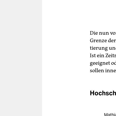
Die nun vo
Grenze der
tierung un
Ist ein Ze
geeignet od
sollen inn
Hochsch
Mathia