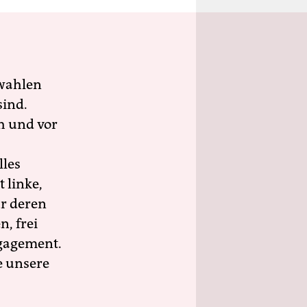
wahlen
sind.
h und vor
lles
 linke,
ür deren
n, frei
ngagement.
e unsere