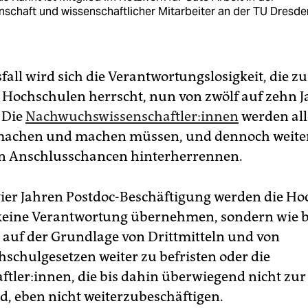
schaft und wissenschaftlicher Mitarbeiter an der TU Dresde
sfall wird sich die Verantwortungslosigkeit, die 
n Hochschulen herrscht, nun von zwölf auf zehn J
 Die
Nach­wuchs­wis­sen­schaft­le­r:in­nen
werden all
machen und machen müssen, und dennoch weite
n Anschlusschancen hinterherrennen.
ier Jahren Postdoc-Beschäftigung werden die H
keine Verantwortung übernehmen, sondern wie b
 auf der Grundlage von Drittmitteln und von
schulgesetzen weiter zu befristen oder die
ftler:innen, die bis dahin überwiegend nicht zur
nd, eben nicht weiterzubeschäftigen.