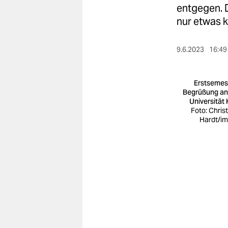
berlin
entgegen. D
nur etwas k
nord
wahrheit
9.6.2023
16:49
verlag
Erstsemes
verlag
Begrüßung an
Universität 
veranstaltungen
Foto: Chris
Hardt/i
shop
fragen & hilfe
unterstützen
abo
genossenschaft