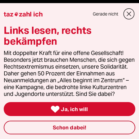
taz zahl ich
taz
zahl ich
Gerade nicht

recherchefonds ausland
Links lesen, rechts
panterstiftung
bekämpfen
panterpreis 2026
Mit doppelter Kraft für eine offene Gesellschaft!
Besonders jetzt brauchen Menschen, die sich gegen
Rechtsextremismus einsetzen, unsere Solidarität.
Daher gehen 50 Prozent der Einnahmen aus
Podcast
Neuanmeldungen an „Alles beginnt im Zentrum“ –
eine Kampagne, die bedrohte linke Kulturzentren
und Jugendorte unterstützt. Sind Sie dabei?
bundestalk

Ja, ich will
fernverbindung
Schon dabei!
klima update°