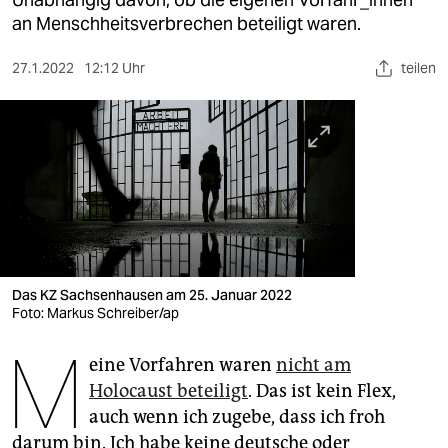
berlin
an Menschheitsverbrechen beteiligt waren.
nord
27.1.2022
12:12 Uhr
teilen
wahrheit
verlag
verlag
veranstaltungen
shop
fragen & hilfe
Das KZ Sachsenhausen am 25. Januar 2022
Foto: Markus Schreiber/ap
unterstützen
M
eine Vorfahren waren
nicht am
abo
Holocaust beteiligt
. Das ist kein Flex,
genossenschaft
auch wenn ich zugebe, dass ich froh
darum bin. Ich habe keine deutsche oder