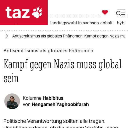

taz zahl ich
niedrigwasser
rente
landtagswahl in sachsen-anhalt
hybri

taz zahl ich
us
Antisemitismus als globales Phänomen: Kampf gegen Nazis muss
taz zahl ich
themen
Antisemitismus als globales Phänomen
Kampf gegen Nazis muss global
politik
sein
öko
gesellschaft
Kolumne
Habibitus
kultur
von
Hengameh Yaghoobifarah
sport
Politische Verantwortung sollten alle tragen.
Unabhängig davon, ob die eigenen Vorfahr_innen