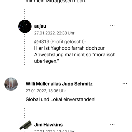
mir mein Mittagessen hoch.
aujau
27.01.2022
,
22:38 Uhr
@4813 (Profil gelöscht):
Hier ist Yaghoobifarrah doch zur
Abwechslung mal nicht so "moralisch
überlegen."
Willi Müller alias Jupp Schmitz
27.01.2022
,
13:06 Uhr
Global und Lokal einverstanden!
Jim Hawkins
27.01.2022
,
13:42 Uhr