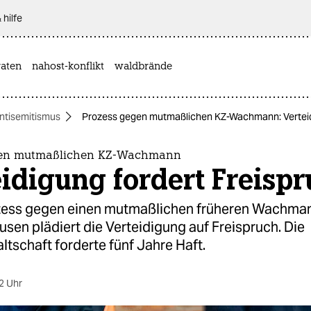
 hilfe
aten
nahost-konflikt
waldbrände
ntisemitismus
Prozess gegen mutmaßlichen KZ-Wachmann: Verteidi
gen mutmaßlichen KZ-Wachmann
idigung fordert Freisp
ess gegen einen mutmaßlichen früheren Wachma
en plädiert die Verteidigung auf Freispruch. Die
tschaft forderte fünf Jahre Haft.
2 Uhr