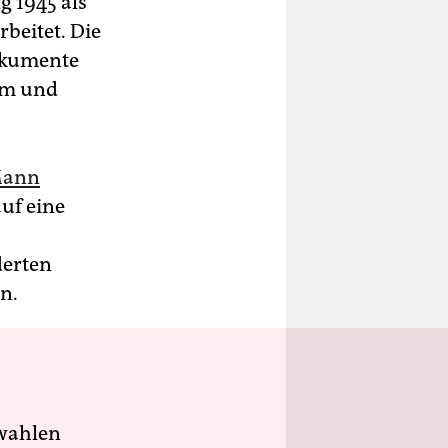
g 1945 als
beitet. Die
Dokumente
um und
Mann
uf eine
derten
n.
wahlen