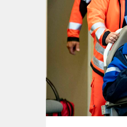
berlin
nord
wahrheit
verlag
verlag
veranstaltungen
shop
fragen & hilfe
unterstützen
abo
genossenschaft