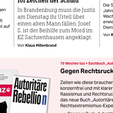
101 Zeichen der Schuld
Die 
In Brandenburg muss die Justiz
gen
Jahr
am Dienstag ihr Urteil über
Wach
ft
erwi
einen alten Mann fällen. Josef
st auf
Diens
S. ist der Beihilfe zum Mord im
Von
K
KZ Sachsenhausen angeklagt​.
Von
Klaus Hillenbrand
10 Wochen taz + Sachbuch „Aut
Gegen Rechtsruck 
Zeiten wie diese brauchen
konzernfrei und mit klar
Rassismus und Rechtsruck.
das neue Buch „Autoritäre
Rechtsextremismus-Exper