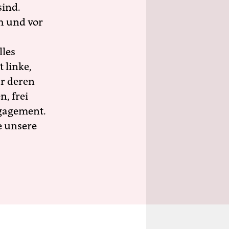
sind.
h und vor
lles
 linke,
ür deren
n, frei
ngagement.
e unsere