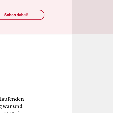
Schon dabei!
s laufenden
ig war und