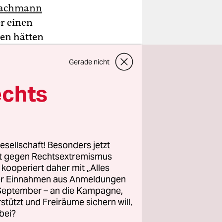
achmann
er einen
gen hätten
Gerade nicht
sagte
er. Nach
echts
lgemeine
cht aus.
r Dienstag
esellschaft! Besonders jetzt
rt gegen Rechtsextremismus
ihilfe
z kooperiert daher mit „Alles
ller Einnahmen aus Anmeldungen
ozess wird
. September – an die Kampagne,
ten
rstützt und Freiräume sichern will,
bei?