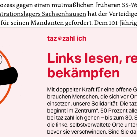
rozess gegen einen mutmaßlichen früheren
SS-W
trationslagers Sachsenhausen
hat der Verteidig
 für seinen Mandanten gefordert. Dem 101-Jähri
 keine konkreten Taten der Beihilfe zum Mord an
taz
zahl ich

Lagerhäftlingen nachgewiesen werden können, 
r Stefan Waterkamp am Montag in seinem Plädoy
Links lesen, r
prechung des Bundesgerichtshofs reiche eine al
m Wachdienst des KZ für eine Verurteilung aber ni
bekämpfen
agte beteuerte in seinem Schlusswort vor dem fü
 Urteil erneut seine Unschuld.
Mit doppelter Kraft für eine offene G
brauchen Menschen, die sich vor O
hrige ist vor dem Landgericht Neuruppin wegen Be
einsetzen, unsere Solidarität. Die ta
beginnt im Zentrum“. 50 Prozent a
n Tausenden Lagerhäftlingen angeklagt. Der Pr
bei taz zahl ich gehen – bis zum 30
isatorischen Gründen am Wohnort des hochbetag
die linke, selbstverwaltete Orte unte
n in Brandenburg/Havel geführt.
bevor sie verschwinden. Sind Sie da