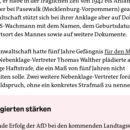
er habe in der fraglichen Zeit von 1942 bis Anfan
er bei Pasewalk (Mecklenburg-Vorpommern) gear
ltschaft stützt sich bei ihrer Anklage aber auf 
SS-Wachmann mit dem Namen, dem Geburtsdat
sort des Mannes sowie auf weitere Dokumente.
anwaltschaft hatte fünf Jahre Gefängnis
für den 
ebenklage-Vertreter Thomas Walther plädierte a
e Haftstrafe, die ein Maß von fünf Jahren nicht
iten solle. Zwei weitere Nebenklage-Vertreter for
ldspruch, ohne ein konkretes Strafmaß zu nenne
gierten stärken
nde Erfolg der AfD bei den kommenden Landtags