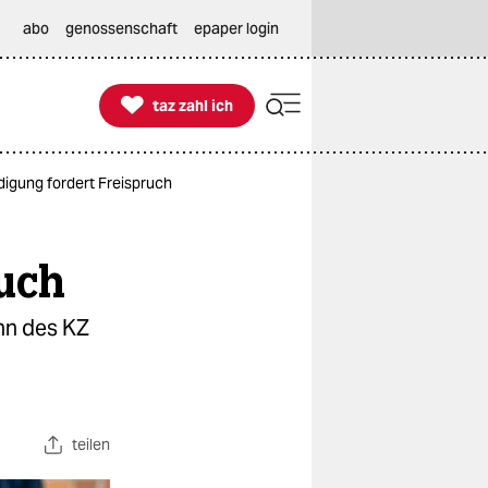
abo
genossenschaft
epaper login

taz zahl ich
taz zahl ich
gung fordert Freispruch
ruch
nn des KZ
teilen