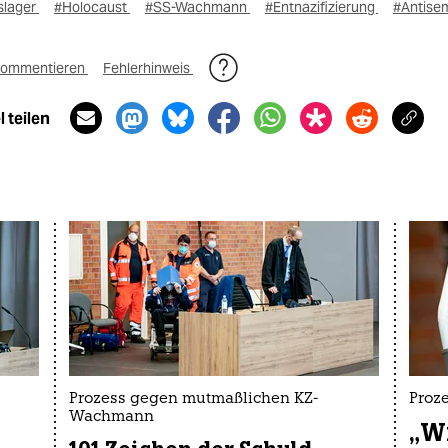
slager
#Holocaust
#SS-Wachmann
#Entnazifizierung
#Antise
ommentieren
Fehlerhinweis
 teilen
Prozess gegen mutmaßlichen KZ-
Proz
Wachmann
„Wi