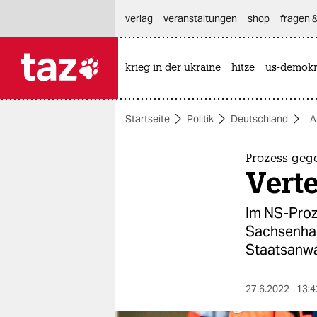
hautnavigation anspringen
hauptinhalt anspringen
footer anspringen
verlag
veranstaltungen
shop
fragen &
krieg in der ukraine
hitze
us-demokr

taz zahl ich
taz zahl ich
Startseite
Politik
Deutschland
A
themen
politik
Prozess ge
Verte
öko
Im NS-Proz
gesellschaft
Sachsenhaus
Staatsanwal
kultur
sport
27.6.2022
13:4