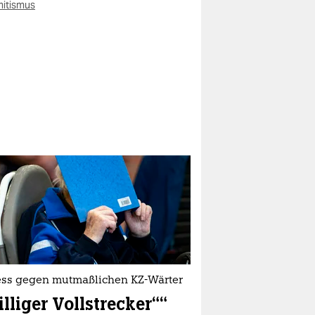
mitismus
ess gegen mutmaßlichen KZ-Wärter
lliger Vollstrecker““