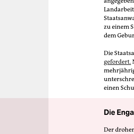
angegeben, 
Landarbeit
Staatsanwa
zu einem 
dem Geburt
Die Staats
gefordert.
N
mehrjährig
unterschre
einen Schu
Die Enga
Der drohe