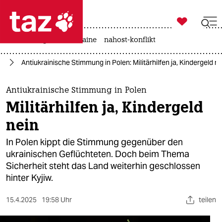

taz zahl ich
hitze
krieg in der ukraine
nahost-konflikt

taz zahl ich
ne
Antiukrainische Stimmung in Polen: Militärhilfen ja, Kindergeld ne
taz zahl ich
themen
Antiukrainische Stimmung in Polen
Militärhilfen ja, Kindergeld
politik
nein
öko
In Polen kippt die Stimmung gegenüber den
ukrainischen Geflüchteten. Doch beim Thema
gesellschaft
Sicherheit steht das Land weiterhin geschlossen
hinter Kyjiw.
kultur
sport
15.4.2025
19:58 Uhr
teilen