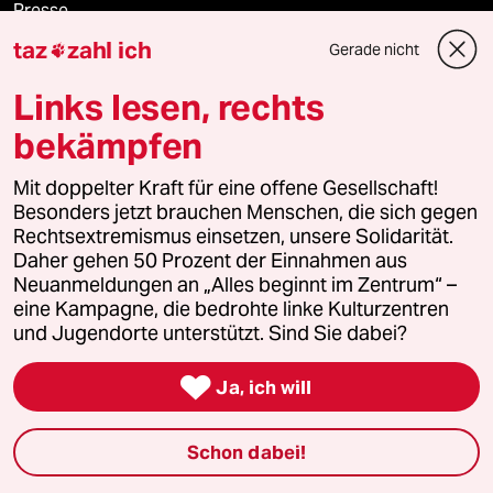
Presse
taz
zahl ich
Gerade nicht

Links lesen, rechts
Unterstützen
bekämpfen
abo
Mit doppelter Kraft für eine offene Gesellschaft!
Besonders jetzt brauchen Menschen, die sich gegen
genossenschaft
Rechtsextremismus einsetzen, unsere Solidarität.
Daher gehen 50 Prozent der Einnahmen aus
Neuanmeldungen an „Alles beginnt im Zentrum“ –
taz zahl ich
eine Kampagne, die bedrohte linke Kulturzentren
und Jugendorte unterstützt. Sind Sie dabei?
recherchefonds ausland

Ja, ich will
panterstiftung
panterpreis 2026
Schon dabei!