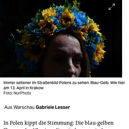
berlin
nord
wahrheit
verlag
verlag
veranstaltungen
shop
Immer seltener im Straßenbild Polens zu sehen: Blau-Gelb. Wie hier
fragen & hilfe
am 13. April in Krakow
Foto: NurPhoto
unterstützen
Aus Warschau
Gabriele Lesser
abo
genossenschaft
In Polen kippt die Stimmung: Die blau-gelben