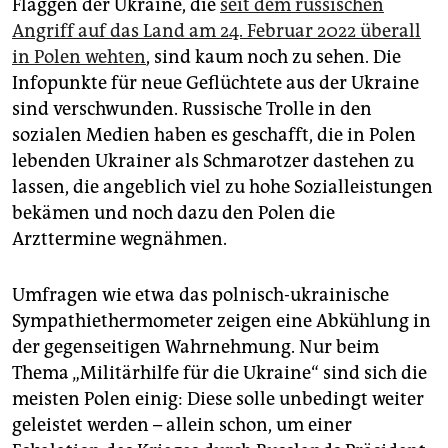
epaper login
Flaggen der Ukraine, die
seit dem russischen
Angriff auf das Land am 24. Februar 2022 überall
in Polen wehten
, sind kaum noch zu sehen. Die
Infopunkte für neue Geflüchtete aus der Ukraine
sind verschwunden. Russische Trolle in den
sozialen Medien haben es geschafft, die in Polen
lebenden Ukrainer als Schmarotzer dastehen zu
lassen, die angeblich viel zu hohe Sozialleistungen
bekämen und noch dazu den Polen die
Arzttermine wegnähmen.
Umfragen wie etwa das polnisch-ukrainische
Sympathiethermometer zeigen eine Abkühlung in
der gegenseitigen Wahrnehmung. Nur beim
Thema „Militärhilfe für die Ukraine“ sind sich die
meisten Polen einig: Diese solle unbedingt weiter
geleistet werden – allein schon, um einer