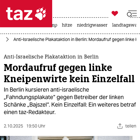

taz zahl ich
katzen
usa unter trump
hitze
niedrigwasser
landtagswahl

taz zahl ich
en
Anti-Israelische Plakataktion in Berlin: Mordaufruf gegen linke Kn
taz zahl ich
themen
Anti-Israelische Plakataktion in Berlin
Mordaufruf gegen linke
politik
Kneipenwirte kein Einzelfall
öko
In Berlin kursieren anti-israelische
„Fahndungsplakate“ gegen Betreiber der linken
gesellschaft
Schänke „Bajszel“. Kein Einzelfall: Ein weiteres betraf
einen taz-Redakteur.
kultur
sport
2.10.2025
19:50 Uhr
teilen