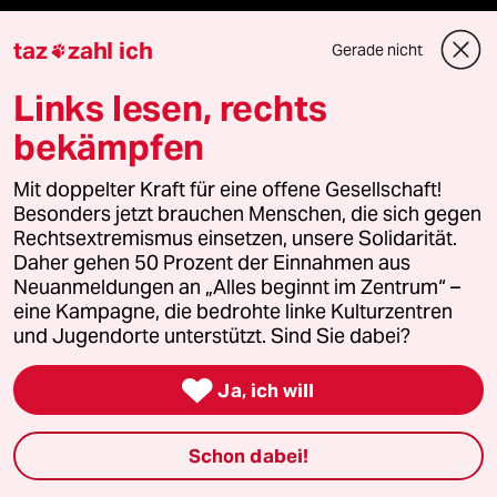
klima update°
taz
zahl ich
Gerade nicht

Mauerecho
Links lesen, rechts
bekämpfen
Freie Rede
Mit doppelter Kraft für eine offene Gesellschaft!
reingehen
Besonders jetzt brauchen Menschen, die sich gegen
Rechtsextremismus einsetzen, unsere Solidarität.
Daher gehen 50 Prozent der Einnahmen aus
Neuanmeldungen an „Alles beginnt im Zentrum“ –
Newsletter
eine Kampagne, die bedrohte linke Kulturzentren
und Jugendorte unterstützt. Sind Sie dabei?
team zukunft

Ja, ich will
taz frisch
Schon dabei!
taz zahl ich