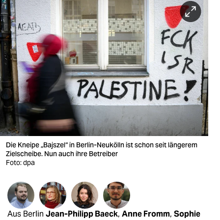
berlin
nord
wahrheit
verlag
verlag
veranstaltungen
shop
fragen & hilfe
Die Kneipe „Bajszel“ in Berlin-Neukölln ist schon seit längerem
Zielscheibe. Nun auch ihre Betreiber
unterstützen
Foto: dpa
abo
genossenschaft
Aus Berlin
Jean-Philipp Baeck
,
Anne Fromm
,
Sophie