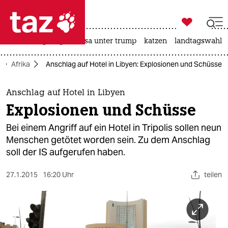

taz zahl ich
hitze
bergsteigen
usa unter trump
katzen
landtagswahl i

taz zahl ich
Afrika
Anschlag auf Hotel in Libyen: Explosionen und Schüsse
taz zahl ich
themen
Anschlag auf Hotel in Libyen
Explosionen und Schüsse
politik
Bei einem Angriff auf ein Hotel in Tripolis sollen neun
öko
Menschen getötet worden sein. Zu dem Anschlag
soll der IS aufgerufen haben.
gesellschaft
27.1.2015
16:20 Uhr
teilen
kultur
sport