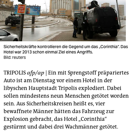
berlin
nord
wahrheit
verlag
Sicherheitskräfte kontrollieren die Gegend um das „Corinthia“. Das
verlag
Hotel war 2013 schon einmal Ziel eines Angriffs.
Bild: reuters
veranstaltungen
TRIPOLIS
afp/ap
| Ein mit Sprengstoff präpariertes
shop
Auto ist am Dienstag vor einem Hotel in der
fragen & hilfe
libyschen Hauptstadt Tripolis explodiert. Dabei
sollen mindestens neun Menschen getötet worden
unterstützen
sein. Aus Sicherheitskreisen heißt es, vier
abo
bewaffnete Männer hätten das Fahrzeug zur
Explosion gebracht, das Hotel „Corinthia“
genossenschaft
gestürmt und dabei drei Wachmänner getötet.