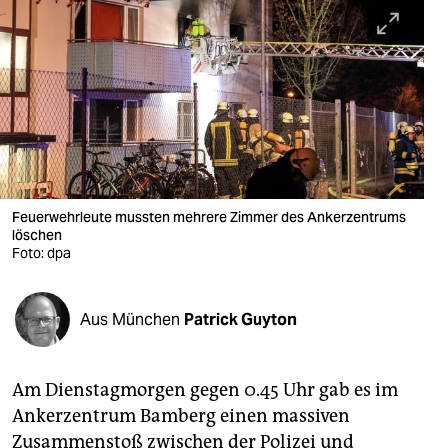
berlin
nord
wahrheit
verlag
verlag
veranstaltungen
Feuerwehrleute mussten mehrere Zimmer des Ankerzentrums
löschen
shop
Foto: dpa
fragen & hilfe
Aus München
Patrick Guyton
unterstützen
abo
Am Dienstagmorgen gegen 0.45 Uhr gab es im
genossenschaft
Ankerzentrum Bamberg einen massiven
Zusammenstoß zwischen der Polizei und