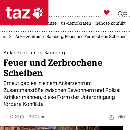

taz zahl ich
krieg in der ukraine
hitze
us-demokraten
nahost-konflikt

taz zahl ich
and
Ankerzentrum in Bamberg: Feuer und Zerbrochene Scheiben
taz zahl ich
themen
Ankerzentrum in Bamberg
Feuer und Zerbrochene
politik
Scheiben
öko
Erneut gab es in einem Ankerzentrum
Zusammenstöße zwischen Bewohnern und Polizei.
gesellschaft
Kritiker mahnen, diese Form der Unterbringung
fördere Konflikte.
kultur
sport
11.12.2018
17:57 Uhr
teilen