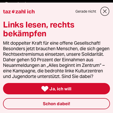
ePaper Login
taz
zahl ich
Gerade nicht

Downloads für Abonnierende
Links lesen, rechts
bekämpfen
© 2026 taz Verlags und Vertriebs GmbH
Mit doppelter Kraft für eine offene Gesellschaft!
Alle Rechte vorbehalten. Bei rechtlichen Fragen oder für Genehmigungen
wenden Sie sich bitte an
lizenzen@taz.de
Besonders jetzt brauchen Menschen, die sich gegen
Rechtsextremismus einsetzen, unsere Solidarität.
Daher gehen 50 Prozent der Einnahmen aus
Feedback
Redaktionsstatut
Kommune-Richtlinien
KI-
Neuanmeldungen an „Alles beginnt im Zentrum“ –
eine Kampagne, die bedrohte linke Kulturzentren
Leitlinie
Informant
Datenschutz
Impressum
AGB
und Jugendorte unterstützt. Sind Sie dabei?

Seitenwende
Einwilligungen widerrufen (Ads)
Ja, ich will
Schon dabei!