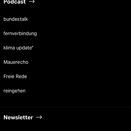
Podcast
bundestalk
fernverbindung
klima update°
Mauerecho
Freie Rede
reingehen
Newsletter