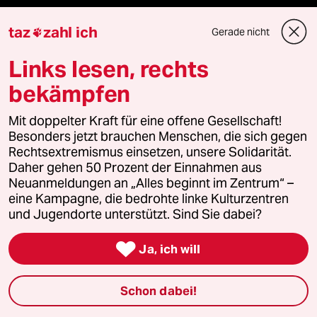
panterstiftung
taz
zahl ich
Gerade nicht

panterpreis 2026
Links lesen, rechts
bekämpfen
Podcast
Mit doppelter Kraft für eine offene Gesellschaft!
Besonders jetzt brauchen Menschen, die sich gegen
Rechtsextremismus einsetzen, unsere Solidarität.
bundestalk
Daher gehen 50 Prozent der Einnahmen aus
Neuanmeldungen an „Alles beginnt im Zentrum“ –
fernverbindung
eine Kampagne, die bedrohte linke Kulturzentren
und Jugendorte unterstützt. Sind Sie dabei?
klima update°

Ja, ich will
Mauerecho
Schon dabei!
Freie Rede