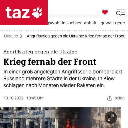

taz zahl ich
hitze
surfen
landtagswahl in sachsen-anhalt
gewalt gegen

taz zahl ich
der Ukraine
Angriffskrieg gegen die Ukraine: Krieg fernab der Front
taz zahl ich
themen
Angriffskrieg gegen die Ukraine
Krieg fernab der Front
politik
In einer groß angelegten Angriffsserie bombardiert
öko
Russland mehrere Städte in der Ukraine. In Kiew
schlagen nach Monaten wieder Raketen ein.
gesellschaft
10.10.2022
18:49 Uhr
teilen
kultur
sport