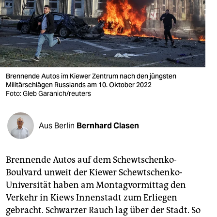
berlin
nord
wahrheit
verlag
Brennende Autos im Kiewer Zentrum nach den jüngsten
verlag
Militärschlägen Russlands am 10. Oktober 2022
Foto: Gleb Garanich/reuters
veranstaltungen
shop
Aus Berlin
Bernhard Clasen
fragen & hilfe
Brennende Autos auf dem Schewtschenko-
unterstützen
Boulvard unweit der Kiewer Schewtschenko-
abo
Universität haben am Montagvormittag den
Verkehr in Kiews Innenstadt zum Erliegen
genossenschaft
gebracht. Schwarzer Rauch lag über der Stadt. So