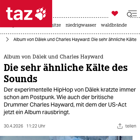

taz zahl ich
krieg in der ukraine
hitze
niedrigwasser
waldbrände

taz zahl ich
ik
Album von Dälek und Charles Hayward: Die sehr ähnliche Kälte 
taz zahl ich
themen
Album von Dälek und Charles Hayward
Die sehr ähnliche Kälte des
politik
Sounds
öko
Der experimentelle HipHop von Dälek kratzte immer
schon am Postpunk. Wie auch der britische
gesellschaft
Drummer Charles Hayward, mit dem der US-Act
jetzt ein Album rausbringt.
kultur
sport
30.4.2026
11:22 Uhr
teilen