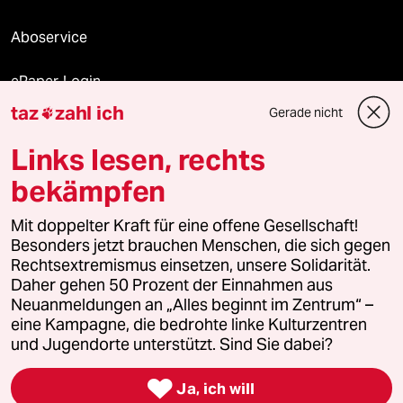
Aboservice
ePaper Login
taz
zahl ich
Gerade nicht

Downloads für Abonnierende
Links lesen, rechts
bekämpfen
© 2026 taz Verlags und Vertriebs GmbH
Alle Rechte vorbehalten. Bei rechtlichen Fragen oder für Genehmigungen
Mit doppelter Kraft für eine offene Gesellschaft!
wenden Sie sich bitte an
lizenzen@taz.de
Besonders jetzt brauchen Menschen, die sich gegen
Rechtsextremismus einsetzen, unsere Solidarität.
Daher gehen 50 Prozent der Einnahmen aus
Feedback
Redaktionsstatut
Kommune-Richtlinien
KI-
Neuanmeldungen an „Alles beginnt im Zentrum“ –
eine Kampagne, die bedrohte linke Kulturzentren
Leitlinie
Informant
Datenschutz
Impressum
AGB
und Jugendorte unterstützt. Sind Sie dabei?
Seitenwende
Einwilligungen widerrufen (Ads)

Ja, ich will