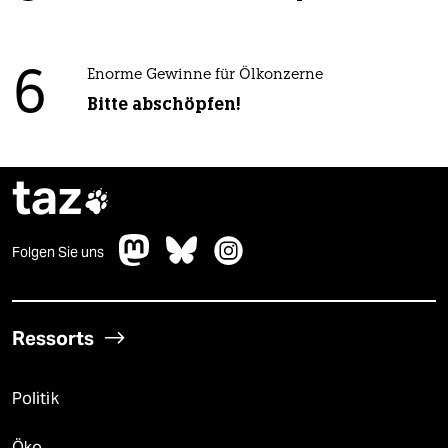
6
Enorme Gewinne für Ölkonzerne
Bitte abschöpfen!
taz

Folgen Sie uns
Ressorts
Politik
Öko