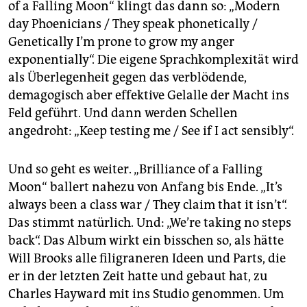
of a Falling Moon“ klingt das dann so: „Modern
day Phoenicians / They speak phonetically /
Genetically I’m prone to grow my anger
exponentially“. Die eigene Sprachkomplexität wird
als Überlegenheit gegen das verblödende,
demagogisch aber effektive Gelalle der Macht ins
Feld geführt. Und dann werden Schellen
angedroht: „Keep testing me / See if I act sensibly“.
Und so geht es weiter. „Brilliance of a Falling
Moon“ ballert nahezu von Anfang bis Ende. „It’s
always been a class war / They claim that it isn’t“.
Das stimmt natürlich. Und: „We’re taking no steps
back“. Das Album wirkt ein bisschen so, als hätte
Will Brooks alle filigraneren Ideen und Parts, die
er in der letzten Zeit hatte und gebaut hat, zu
Charles Hayward mit ins Studio genommen. Um