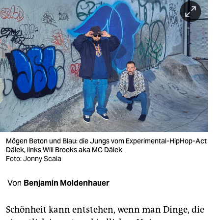
berlin
nord
wahrheit
verlag
verlag
veranstaltungen
shop
Mögen Beton und Blau: die Jungs vom Experimental-HipHop-Act
fragen & hilfe
Dälek, links Will Brooks aka MC Dälek
Foto: Jonny Scala
unterstützen
Von
Benjamin Moldenhauer
abo
genossenschaft
Schönheit kann entstehen, wenn man Dinge, die