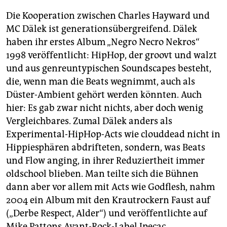
Die Kooperation zwischen Charles Hayward und
MC Dälek ist generationsübergreifend. Dälek
haben ihr erstes Album „Negro Necro Nekros“
1998 veröffentlicht: HipHop, der groovt und walzt
und aus genreuntypischen Soundscapes besteht,
die, wenn man die Beats wegnimmt, auch als
Düster-Ambient gehört werden könnten. Auch
hier: Es gab zwar nicht nichts, aber doch wenig
Vergleichbares. Zumal Dälek anders als
Experimental-HipHop-Acts wie clouddead nicht in
Hippiesphären abdrifteten, sondern, was Beats
und Flow anging, in ihrer Reduziertheit immer
oldschool blieben. Man teilte sich die Bühnen
dann aber vor allem mit Acts wie Godflesh, nahm
2004 ein Album mit den Krautrockern Faust auf
(„Derbe Respect, Alder“) und veröffentlichte auf
Mike Pattons Avant-Rock-Label Ipecac.