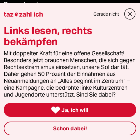
Ressorts
taz
zahl ich
Gerade nicht

Politik
Links lesen, rechts
bekämpfen
Öko
Mit doppelter Kraft für eine offene Gesellschaft!
Gesellschaft
Besonders jetzt brauchen Menschen, die sich gegen
Rechtsextremismus einsetzen, unsere Solidarität.
Kultur
Daher gehen 50 Prozent der Einnahmen aus
Neuanmeldungen an „Alles beginnt im Zentrum“ –
Sport
eine Kampagne, die bedrohte linke Kulturzentren
und Jugendorte unterstützt. Sind Sie dabei?
Berlin

Ja, ich will
Nord
Schon dabei!
Wahrheit