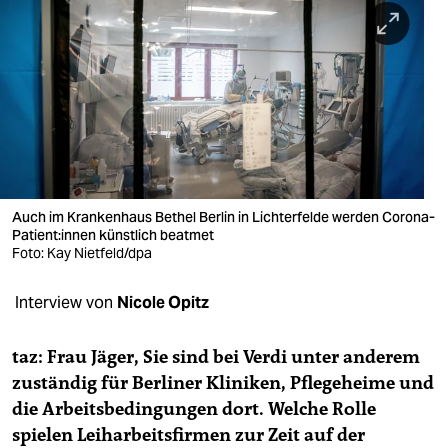
berlin
nord
wahrheit
verlag
verlag
veranstaltungen
Auch im Krankenhaus Bethel Berlin in Lichterfelde werden Corona-
Patient:innen künstlich beatmet
shop
Foto: Kay Nietfeld/dpa
fragen & hilfe
Interview von
Nicole Opitz
unterstützen
taz:
Frau Jäger, Sie sind bei Verdi unter anderem
abo
zuständig für Berliner Kliniken,
Pflegeheime und
die Arbeitsbedingungen dort. Welche Rolle
genossenschaft
spielen Leiharbeitsfirmen zur
Zeit auf der