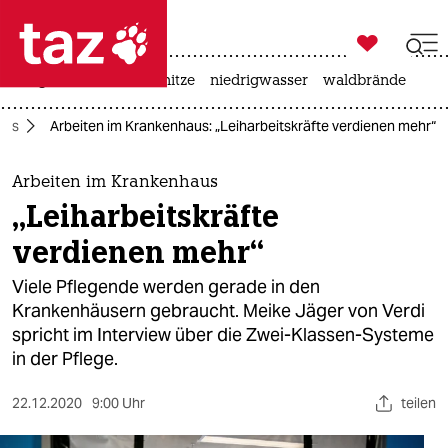

taz zahl ich
krieg in der ukraine
hitze
niedrigwasser
waldbrände

taz zahl ich
rus
Arbeiten im Krankenhaus: „Leiharbeitskräfte verdienen mehr“
taz zahl ich
themen
Arbeiten im Krankenhaus
„Leiharbeitskräfte
politik
verdienen mehr“
öko
Viele Pflegende werden gerade in den
Krankenhäusern gebraucht. Meike Jäger von Verdi
gesellschaft
spricht im Interview über die Zwei-Klassen-Systeme
in der Pflege.
kultur
sport
22.12.2020
9:00 Uhr
teilen