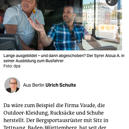
berlin
nord
wahrheit
verlag
verlag
Lange ausgebildet – und dann abgeschoben? Der Syrer Aloua A. in
seiner Ausbildung zum Busfahrer
veranstaltungen
Foto: dpa
shop
fragen & hilfe
Aus Berlin
Ulrich Schulte
unterstützen
Da wäre zum Beispiel die Firma Vaude, die
abo
Outdoor-Kleidung, Rucksäcke und Schuhe
genossenschaft
herstellt. Der Bergsportausrüster mit Sitz in
Tettnang, Baden-Württemberg, hat seit der