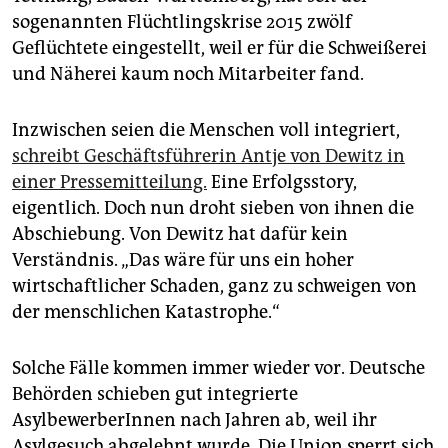
epaper login
sogenannten Flüchtlingskrise 2015 zwölf
Geflüchtete eingestellt, weil er für die Schweißerei
und Näherei kaum noch Mitarbeiter fand.
Inzwischen seien die Menschen voll integriert,
schreibt Geschäftsführerin Antje von Dewitz in
einer Pressemitteilung.
Eine Erfolgsstory,
eigentlich. Doch nun droht sieben von ihnen die
Abschiebung. Von Dewitz hat dafür kein
Verständnis. „Das wäre für uns ein hoher
wirtschaftlicher Schaden, ganz zu schweigen von
der menschlichen Katastrophe.“
Solche Fälle kommen immer wieder vor. Deutsche
Behörden schieben gut integrierte
AsylbewerberInnen nach Jahren ab, weil ihr
Asylgesuch abgelehnt wurde. Die Union sperrt sich