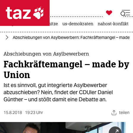

taz zahl ich
krieg in der ukraine
hitze
us-demokraten
nahost-konflikt

taz zahl ich
nd
Abschiebungen von Asylbewerbern: Fachkräftemangel – made b
taz zahl ich
themen
Abschiebungen von Asylbewerbern
Fachkräftemangel – made by
politik
Union
öko
Ist es sinnvoll, gut integrierte Asylbewerber
abzuschieben? Nein, findet der CDUler Daniel
gesellschaft
Günther – und stößt damit eine Debatte an.
kultur
15.8.2018
19:23 Uhr
teilen
sport