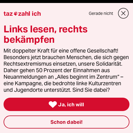
Mauerecho
taz
zahl ich
Gerade nicht

Freie Rede
Links lesen, rechts
reingehen
bekämpfen
Mit doppelter Kraft für eine offene Gesellschaft!
Besonders jetzt brauchen Menschen, die sich gegen
Newsletter
Rechtsextremismus einsetzen, unsere Solidarität.
Daher gehen 50 Prozent der Einnahmen aus
Neuanmeldungen an „Alles beginnt im Zentrum“ –
team zukunft
eine Kampagne, die bedrohte linke Kulturzentren
und Jugendorte unterstützt. Sind Sie dabei?
taz frisch

Ja, ich will
taz zahl ich
Schon dabei!
taz lab Infobrief