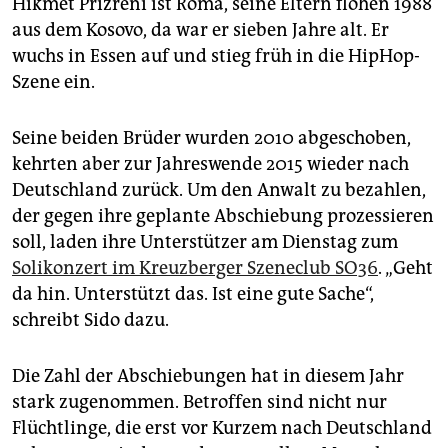
Hikmet Prizreni ist Roma, seine Eltern flohen 1988
epaper login
aus dem Kosovo, da war er sieben Jahre alt. Er
wuchs in Essen auf und stieg früh in die HipHop-
Szene ein.
Seine beiden Brüder wurden 2010 abgeschoben,
kehrten aber zur Jahreswende 2015 wieder nach
Deutschland zurück. Um den Anwalt zu bezahlen,
der gegen ihre geplante Abschiebung prozessieren
soll, laden ihre Unterstützer am Dienstag zum
Solikonzert im Kreuzberger Szeneclub SO36
. „Geht
da hin. Unterstützt das. Ist eine gute Sache“,
schreibt Sido dazu.
Die Zahl der Abschiebungen hat in diesem Jahr
stark zugenommen. Betroffen sind nicht nur
Flüchtlinge, die erst vor Kurzem nach Deutschland