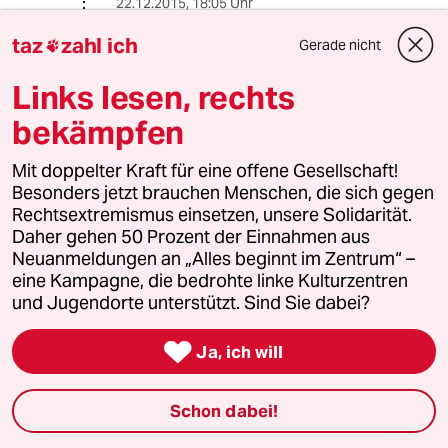
22.12.2015
,
18:05 Uhr
@CäptnTrips:
taz
zahl ich
Gerade nicht

Ich musste Ihren Beitrag leider
melden, Unverschämtheiten muss ich
Links lesen, rechts
mir gefallen lassen, die Unterstellung
der Ausländerfeindlichkeit nicht.
bekämpfen
Wenn ich genauer ins Detail gehen
würde was ich von Ihrem Beitrag
Mit doppelter Kraft für eine offene Gesellschaft!
halte würde man mich wohl sperren
Besonders jetzt brauchen Menschen, die sich gegen
und so wichtig sind Sie mir nicht :)
Rechtsextremismus einsetzen, unsere Solidarität.
Daher gehen 50 Prozent der Einnahmen aus
Ich halte das Asyl für eine leider
Neuanmeldungen an „Alles beginnt im Zentrum“ –
wichtige Einrichtung und ich bin froh
eine Kampagne, die bedrohte linke Kulturzentren
dass Merkel in der Flüchtlingsfrage
und Jugendorte unterstützt. Sind Sie dabei?
an unseren Grundwerten festgehalten
hat - Im Gegensatz zu weiten Teilen

Ja, ich will
Europas. Es ist ein Jammer, aber für
mich ist Europa gerade dabei an der
Flüchtlingsfrage zu scheitern
Schon dabei!