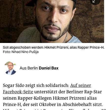
berlin
nord
wahrheit
verlag
verlag
Soll abgeschoben werden: Hikmet Prizreni, alias Rapper Prince-H.
Foto: Nihad Nino Pušija
veranstaltungen
shop
Aus Berlin
Daniel Bax
fragen & hilfe
unterstützen
Sogar Sido zeigt sich solidarisch:
Auf seiner
Facebook-Seite
unterstützt der Berliner Rap-Star
abo
seinen Rapper-Kollegen Hikmet Prizreni alias
genossenschaft
Prince-H, der seit Oktober in Abschiebehaft sitzt.