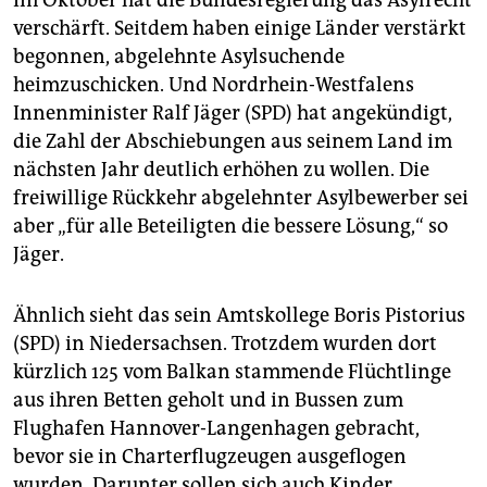
Im Oktober hat die Bundesregierung das Asylrecht
verschärft. Seitdem haben einige Länder verstärkt
begonnen, abgelehnte Asylsuchende
heimzuschicken. Und Nordrhein-Westfalens
Innenminister Ralf Jäger (SPD) hat angekündigt,
die Zahl der Abschiebungen aus seinem Land im
nächsten Jahr deutlich erhöhen zu wollen. Die
freiwillige Rückkehr abgelehnter Asylbewerber sei
aber „für alle Beteiligten die bessere Lösung,“ so
Jäger.
Ähnlich sieht das sein Amtskollege Boris Pistorius
(SPD) in Niedersachsen. Trotzdem wurden dort
kürzlich 125 vom Balkan stammende Flüchtlinge
aus ihren Betten geholt und in Bussen zum
Flughafen Hannover-Langenhagen gebracht,
bevor sie in Charterflugzeugen ausgeflogen
wurden. Darunter sollen sich auch Kinder