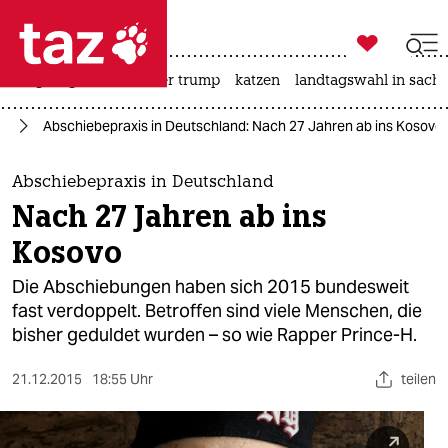

taz zahl ich
bergsteigen
usa unter trump
katzen
landtagswahl in sachs

taz zahl ich
nd
Abschiebepraxis in Deutschland: Nach 27 Jahren ab ins Kosovo
taz zahl ich
themen
Abschiebepraxis in Deutschland
Nach 27 Jahren ab ins
politik
Kosovo
öko
Die Abschiebungen haben sich 2015 bundesweit
fast verdoppelt. Betroffen sind viele Menschen, die
gesellschaft
bisher geduldet wurden – so wie Rapper Prince-H.
kultur
21.12.2015
18:55 Uhr
teilen
sport