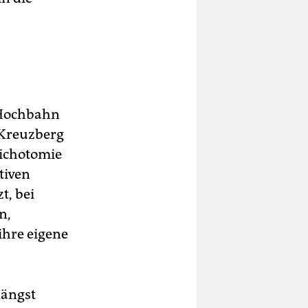
 Hochbahn
 Kreuzberg
Dichotomie
tiven
t, bei
n,
ihre eigene
längst