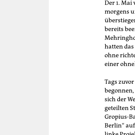
Der 1. Mai 
morgens um
überstiegen
bereits be
Mehringhof
hatten das
ohne richte
einer ohn
Tags zuvor 
begonnen, 
sich der We
geteilten S
Gropius-Ba
Berlin“ au
linke Proje