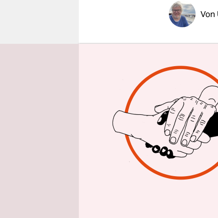
epaper login
Von
Die Revolte
hatte, war 
Bürgermeis
„Eine Cliqu
zusammenge
Berliner ni
Damit war e
war, liebe
entsprach
„revoluti
Ausnahmezu