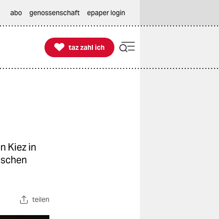
abo
genossenschaft
epaper login

taz zahl ich
taz zahl ich
n Kiez in
ischen
teilen