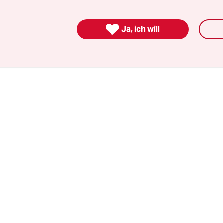
ezeigt hat. An einem Ort, der an diesem Tag ein
 geworden ist. Kreuzberg SO 36.

Ja, ich will