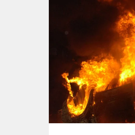
berlin
nord
wahrheit
verlag
verlag
veranstaltungen
shop
fragen & hilfe
unterstützen
abo
genossenschaft