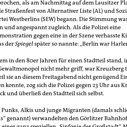
ochen, als am Nachmittag auf dem Lausitzer Pla
le Straßenfest von Alternativer Liste (AL) und Sozi
rtei Westberlins (SEW) begann. Die Stimmung wa
n und angespannt zugleich. Als die Polizei eine
onstration gegen eine in der Szene verhasste Ki
as der
Spiegel
später so nannte: „Berlin war Harle
m in den 80er Jahren für einen Stadtteil stand, 
 Gewaltmonopol nicht mehr griff, war Kreuzberg t
il sie an diesem Freitagabend nicht genügend Ei
en konnte, zog sich die Polizei gegen 23 Uhr aus 
k und überließ den Stadtteil sich selbst.
Punks, Alkis und junge Migranten (damals schli
s“ genannt) verwandelten den Görlitzer Bahnho
einer ganz speziellen „Sinfonie der Großstadt“. M