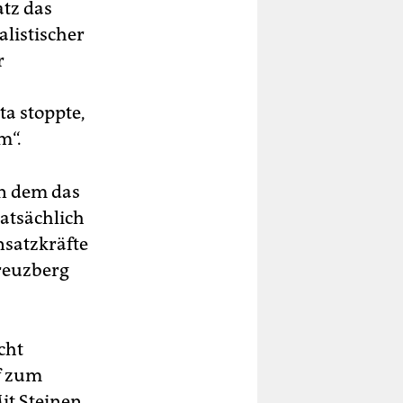
tz das
alistischer
r
ta stoppte,
m“.
in dem das
atsächlich
nsatzkräfte
Kreuzberg
cht
f zum
it Steinen