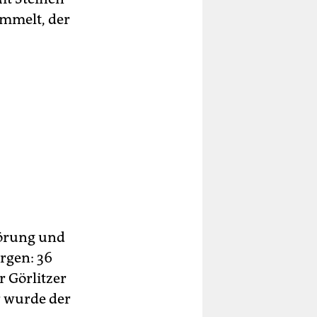
ommelt, der
törung und
rgen: 36
r Görlitzer
r wurde der