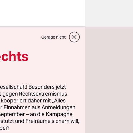
troffen
Gerade nicht
r
ng parat:
echts
en sich die
esellschaft! Besonders jetzt
 gerichtet
rt gegen Rechtsextremismus
z kooperiert daher mit „Alles
das
ller Einnahmen aus Anmeldungen
. September – an die Kampagne,
rstützt und Freiräume sichern will,
. Mai 1987
bei?