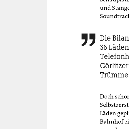
und Stange
Soundtrack
Die Bila

36 Läden
Telefonh
Görlitze
Trümmer
Doch schon
Selbstzers
Läden gepl
Bahnhof ei