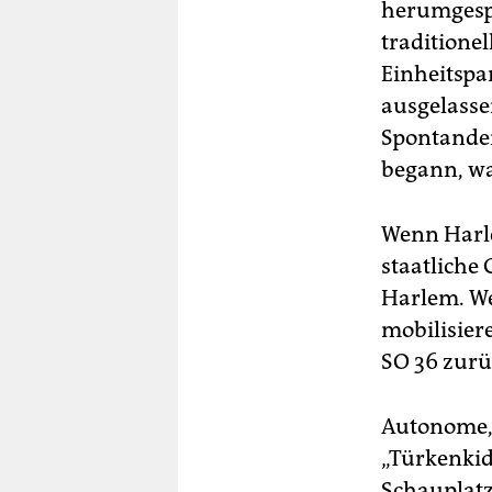
herumgespr
traditionel
Einheitspa
ausgelasse
Spontandem
begann, w
Wenn Harle
staatliche
Harlem. We
mobilisier
SO 36 zurüc
Autonome, 
„Türkenkid
Schauplatz 