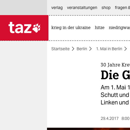
hautnavigation anspringen
hauptinhalt anspringen
footer anspringen
verlag
veranstaltungen
shop
fragen &
krieg in der ukraine
hitze
niedrigwa

taz zahl ich
taz zahl ich
Startseite
Berlin
1. Mai in Berlin
themen
politik
30 Jahre Kr
Die 
öko
Am 1. Mai 1
gesellschaft
Schutt und
Linken und 
kultur
sport
29.4.2017
8:00