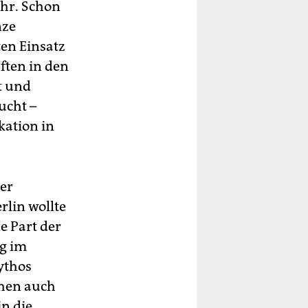
ahr. Schon
nze
ten Einsatz
ften in den
t und
ucht –
kation in
ier
rlin wollte
e Part der
ng im
ythos
chen auch
in die