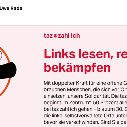
Uwe Rada
, die Berlin am 1. Mai 1987 völlig unvorbereitet ge
taz
zahl ich

gerade einen Tag alt, da hatte Berlins Regierende
ter Eberhard Diepgen (CDU) bereits eine Erkläru
Links lesen, r
e von Anti-Berlinern hat sich in brutaler Gewalt
bekämpfen
rottet, um zu stören und zu zerstören. Das lass
cht gefallen.“
Mit doppelter Kraft für eine offene G
in Wort in der Welt, das die linke Szene, an die es
brauchen Menschen, die sich vor O
einsetzen, unsere Solidarität. Die ta
nd gerne annahm. Berliner versus Anti-Berliner, 
beginnt im Zentrum“. 50 Prozent a
 so ganz dem Wunsch der Autonomen nach einer
bei taz zahl ich gehen – bis zum 30
onären Gegenmacht“. Einem permanenten
die linke, selbstverwaltete Orte unte
stand, wie er sich in der Nacht vom 1. auf den 2
bevor sie verschwinden. Sind Sie da