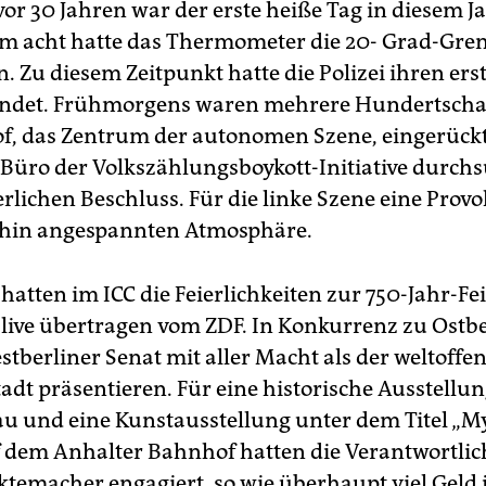
vor 30 Jahren war der erste heiße Tag in diesem J
 acht hatte das Thermometer die 20- Grad-Gre
. Zu diesem Zeitpunkt hatte die Polizei ihren ers
endet. Frühmorgens waren mehrere Hundertscha
, das Zentrum der autonomen Szene, eingerück
 Büro der Volkszählungsboykott-Initiative durchs
rlichen Beschluss. Für die linke Szene eine Provo
ehin angespannten Atmosphäre.
hatten im ICC die Feierlichkeiten zur 750-Jahr-Fe
live übertragen vom ZDF. In Konkurrenz zu Ostbe
stberliner Senat mit aller Macht als der weltoffen
tadt präsentieren. Für eine historische Ausstellu
u und eine Kunstausstellung unter dem Titel „M
f dem Anhalter Bahnhof hatten die Verantwortli
ktemacher engagiert, so wie überhaupt viel Geld 