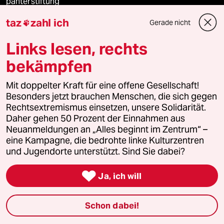
panterstiftung
taz
zahl ich
Gerade nicht

panterpreis 2026
Links lesen, rechts
bekämpfen
Podcast
Mit doppelter Kraft für eine offene Gesellschaft!
Besonders jetzt brauchen Menschen, die sich gegen
bundestalk
Rechtsextremismus einsetzen, unsere Solidarität.
Daher gehen 50 Prozent der Einnahmen aus
fernverbindung
Neuanmeldungen an „Alles beginnt im Zentrum“ –
eine Kampagne, die bedrohte linke Kulturzentren
klima update°
und Jugendorte unterstützt. Sind Sie dabei?

Mauerecho
Ja, ich will
Freie Rede
Schon dabei!
reingehen