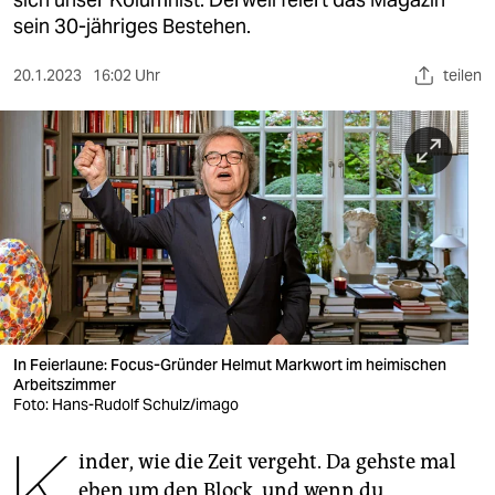
berlin
sein 30-jähriges Bestehen.
nord
20.1.2023
16:02 Uhr
teilen
wahrheit
verlag
verlag
veranstaltungen
shop
fragen & hilfe
unterstützen
In Feierlaune: Focus-Gründer Helmut Markwort im heimischen
Arbeitszimmer
Foto: Hans-Rudolf Schulz/imago
abo
K
genossenschaft
inder, wie die Zeit vergeht. Da gehste mal
eben um den Block, und wenn du