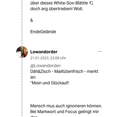
über dieses White-Sox-Blättle 🧻
doch arg übertrieben! Woll.
&
EndeGelände
Lowandorder
21.01.2023
,
22:08 Uhr
@Lowandorder:
Däh&Zisch - Mailtütenfrisch - merkt
an:
“Moin und Glückauf!
Mensch mus auch ignorieren können.
Bei Markwort und Focus gelingt mir