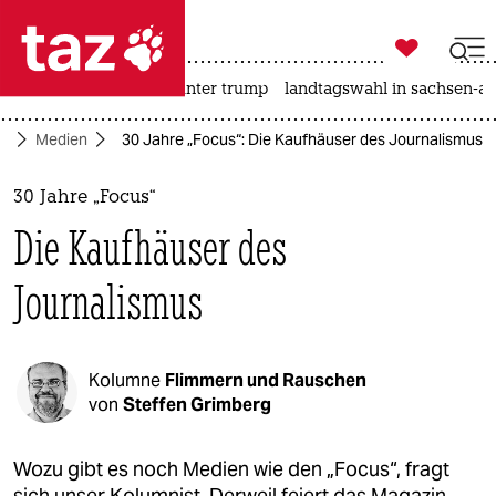

taz zahl ich
nahost-konflikt
usa unter trump
landtagswahl in sachsen-an

taz zahl ich
ft
Medien
30 Jahre „Focus“: Die Kaufhäuser des Journalismus
taz zahl ich
themen
30 Jahre „Focus“
Die Kaufhäuser des
politik
Journalismus
öko
gesellschaft
Kolumne
Flimmern und Rauschen
kultur
von
Steffen Grimberg
sport
Wozu gibt es noch Medien wie den „Focus“, fragt
sich unser Kolumnist. Derweil feiert das Magazin