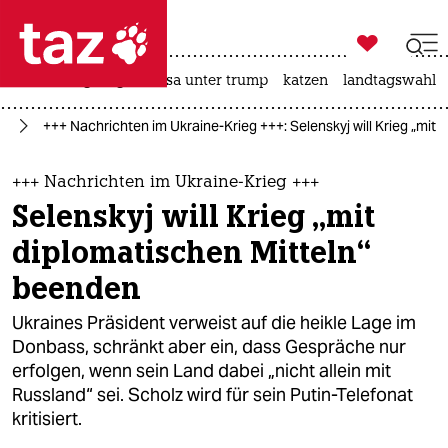

taz zahl ich
hitze
bergsteigen
usa unter trump
katzen
landtagswahl i

taz zahl ich
ne
+++ Nachrichten im Ukraine-Krieg +++: Selenskyj will Krieg „mit
taz zahl ich
themen
+++ Nachrichten im Ukraine-Krieg +++
Selenskyj will Krieg „mit
politik
diplomatischen Mitteln“
öko
beenden
gesellschaft
Ukraines Präsident verweist auf die heikle Lage im
Donbass, schränkt aber ein, dass Gespräche nur
kultur
erfolgen, wenn sein Land dabei „nicht allein mit
Russland“ sei. Scholz wird für sein Putin-Telefonat
sport
kritisiert.