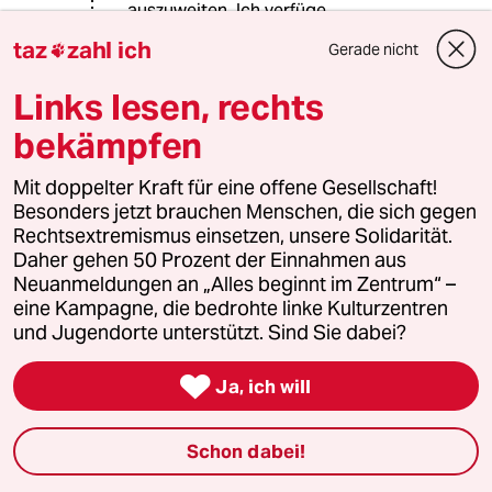
auszuweiten. Ich verfüge
logischerweise nicht über die
taz
zahl ich
Gerade nicht

Informationen der Geheimdienste,
jedoch hoffe ich, dass Biden wie im
Links lesen, rechts
Herbst 22 sicherstellt, dass keine
akute nukleare Eskalationsgefahr
bekämpfen
besteht:
Mit doppelter Kraft für eine offene Gesellschaft!
www.fr.de/politik/...g-zr-
Besonders jetzt brauchen Menschen, die sich gegen
93353317.html
Rechtsextremismus einsetzen, unsere Solidarität.
Daher gehen 50 Prozent der Einnahmen aus
Neuanmeldungen an „Alles beginnt im Zentrum“ –
eine Kampagne, die bedrohte linke Kulturzentren
Samstagschaos
S
und Jugendorte unterstützt. Sind Sie dabei?
16.11.2024
,
16:09 Uhr
@Alexander Schulz:

Ja, ich will
Ich finde durch den einsatz der
nordkoreanischen truppen ist eine
ausweitung des kriegs schon
Schon dabei!
geschehen. Große reaktionen darauf
sindnd mir nicht bekannt. Worauf