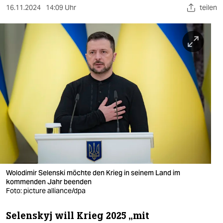
berlin
16.11.2024
14:09 Uhr
teilen
nord
wahrheit
verlag
verlag
veranstaltungen
shop
fragen & hilfe
unterstützen
Wolodimir Selenski möchte den Krieg in seinem Land im
kommenden Jahr beenden
abo
Foto: picture alliance/dpa
genossenschaft
Selenskyj will Krieg 2025 „mit