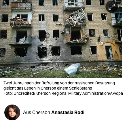
berlin
nord
wahrheit
verlag
verlag
veranstaltungen
shop
Zwei Jahre nach der Befreiung von der russischen Besatzung
fragen & hilfe
gleicht das Leben in Cherson einem Schießstand
Foto: Uncredited/Kherson Regional Military Administration/AP/dpa
unterstützen
abo
Aus Cherson
Anastasia Rodi
genossenschaft