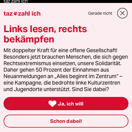
taz zahl ich
taz
zahl ich
Gerade nicht

recherchefonds ausland
Links lesen, rechts
panterstiftung
bekämpfen
panterpreis 2026
Mit doppelter Kraft für eine offene Gesellschaft!
Besonders jetzt brauchen Menschen, die sich gegen
Rechtsextremismus einsetzen, unsere Solidarität.
Daher gehen 50 Prozent der Einnahmen aus
Podcast
Neuanmeldungen an „Alles beginnt im Zentrum“ –
eine Kampagne, die bedrohte linke Kulturzentren
und Jugendorte unterstützt. Sind Sie dabei?
bundestalk

Ja, ich will
fernverbindung
klima update°
Schon dabei!