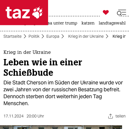

taz zahl ich
hitze
bergsteigen
usa unter trump
katzen
landtagswahl i

taz zahl ich
Startseite
Politik
Europa
Krieg in der Ukraine
Krieg in 
taz zahl ich
themen
Krieg in der Ukraine
Leben wie in einer
politik
Schießbude
öko
Die Stadt Cherson im Süden der Ukraine wurde vor
zwei Jahren von der russischen Besatzung befreit.
gesellschaft
Dennoch sterben dort weiterhin jeden Tag
Menschen.
kultur
sport
17.11.2024
20:00 Uhr
teilen