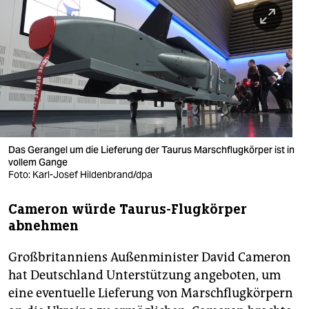
berlin
nord
wahrheit
verlag
verlag
veranstaltungen
Das Gerangel um die Lieferung der Taurus Marschflugkörper ist in
vollem Gange
shop
Foto: Karl-Josef Hildenbrand/dpa
fragen & hilfe
Cameron würde Taurus-Flugkörper
abnehmen
unterstützen
Großbritanniens Außenminister David Cameron
abo
hat Deutschland Unterstützung angeboten, um
genossenschaft
eine eventuelle Lieferung von Marschflugkörpern