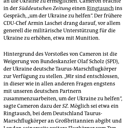
an die Ukraine zu ermöglichen. Cameron brachte
epaper login
in der
Süddeutschen Zeitung
einen
Ringtausch
ins
Gespräch, „um der Ukraine zu helfen“. Der frühere
CDU-Chef Armin Laschet drang darauf, vor allem
generell die militärische Unterstützung für die
Ukraine zu erhöhen, etwa mit Munition.
Hintergrund des Vorstoßes von Cameron ist die
Weigerung von Bundeskanzler Olaf Scholz (SPD),
der Ukraine deutsche Taurus-Marschflugkörper
zur Verfügung zu stellen. „Wir sind entschlossen,
in dieser wie in allen anderen Fragen engstens
mit unseren deutschen Partnern
zusammenzuarbeiten, um der Ukraine zu helfen“,
sagte Cameron dazu der
SZ
. Möglich sei etwa ein
Ringtausch, bei dem Deutschland Taurus-
Marschflugkörper an Großbritannien abgibt und