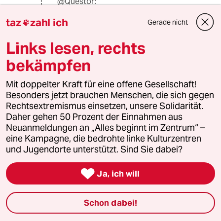
@Questor:
Wer entscheidet denn, ob jemand
taz
zahl ich
Gerade nicht
Kriegspartei ist? Schliesslich sind

mehrere NATO-Staaten mit
Links lesen, rechts
Militaerpersonal in der Ukraine. Das
Problem liegt woanders:
bekämpfen
Scholz sagte, Deutschland kann nicht
Mit doppelter Kraft für eine offene Gesellschaft!
das machen, was England und
Besonders jetzt brauchen Menschen, die sich gegen
Frankreich machen. Deutsche
Rechtsextremismus einsetzen, unsere Solidarität.
Soldaten duerfen weder an der
Daher gehen 50 Prozent der Einnahmen aus
Vorbereitung noch an der
Neuanmeldungen an „Alles beginnt im Zentrum“ –
Ausfuehrung eines Taurus-Angriffs
eine Kampagne, die bedrohte linke Kulturzentren
beteiligt sein, weil das unser
und Jugendorte unterstützt. Sind Sie dabei?
Grundgesetz verhindert.
Angriffskriege sind laut Verfassung

Ja, ich will
verboten. Und da Russland
Deutschland nicht angegriffen hat,
die Ukraine weder in NATO noch EU
Schon dabei!
ist und es ebenfalls kein UN-Mandat
gibt, waere es ein Angriffskrieg.