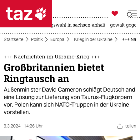

taz zahl ich
hitze
surfen
landtagswahl in sachsen-anhalt
gewalt gegen

taz zahl ich
Startseite
Politik
Europa
Krieg in der Ukraine
+++ Nach
taz zahl ich
themen
+++ Nachrichten im Ukraine-Krieg +++
Großbritannien bietet
politik
Ringtausch an
öko
Außenminister David Cameron schlägt Deutschland
eine Lösung zur Lieferung von Taurus-Flugkörpern
gesellschaft
vor. Polen kann sich NATO-Truppen in der Ukraine
vorstellen.
kultur
sport
9.3.2024
14:26 Uhr
teilen