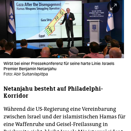
berlin
nord
wahrheit
verlag
verlag
veranstaltungen
Wirbt bei einer Pressekonferenz für seine harte Linie: Israels
Premier Benjamin Netanjahu
Foto: Abir Sultan/ap/dpa
shop
fragen & hilfe
Netanjahu besteht auf Philadelphi-
Korridor
unterstützen
Während die US-Regierung eine Vereinbarung
abo
zwischen Israel und der islamistischen Hamas für
genossenschaft
eine Waffenruhe und Geisel-Freilassung in