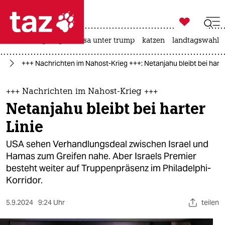

taz zahl ich
hitze
bergsteigen
usa unter trump
katzen
landtagswahl i

taz zahl ich
kt
+++ Nachrichten im Nahost-Krieg +++: Netanjahu bleibt bei harte
taz zahl ich
themen
+++ Nachrichten im Nahost-Krieg +++
Netanjahu bleibt bei harter
politik
Linie
öko
USA sehen Verhandlungsdeal zwischen Israel und
Hamas zum Greifen nahe. Aber Israels Premier
gesellschaft
besteht weiter auf Truppenpräsenz im Philadelphi-
Korridor.
kultur
sport
5.9.2024
9:24 Uhr
teilen