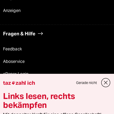
Anzeigen
Fragen & Hilfe
Feedback
Aboservice
ePaper Login
taz
zahl ich
Gerade nicht

Downloads für Abonnierende
Links lesen, rechts
bekämpfen
© 2026 taz Verlags und Vertriebs GmbH