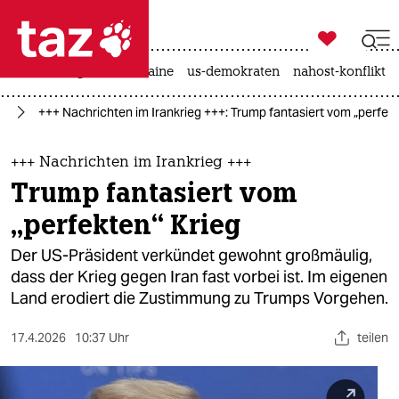

taz zahl ich
hitze
krieg in der ukraine
us-demokraten
nahost-konflikt

taz zahl ich
eg
+++ Nachrichten im Irankrieg +++: Trump fantasiert vom „perfekt
taz zahl ich
themen
+++ Nachrichten im Irankrieg +++
Trump fantasiert vom
politik
„perfekten“ Krieg
öko
Der US-Präsident verkündet gewohnt großmäulig,
dass der Krieg gegen Iran fast vorbei ist. Im eigenen
gesellschaft
Land erodiert die Zustimmung zu Trumps Vorgehen.
kultur
17.4.2026
10:37 Uhr
teilen
sport