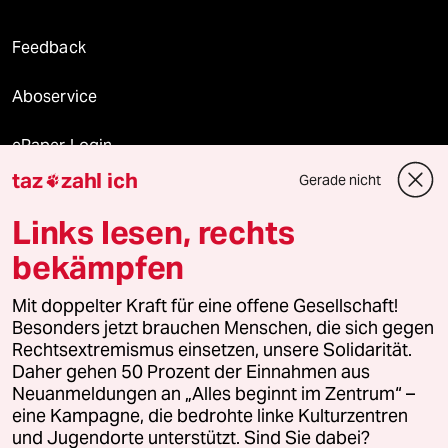
Feedback
Aboservice
ePaper Login
taz
zahl ich
Gerade nicht

Downloads für Abonnierende
Links lesen, rechts
bekämpfen
© 2026 taz Verlags und Vertriebs GmbH
Alle Rechte vorbehalten. Bei rechtlichen Fragen oder für Genehmigungen
Mit doppelter Kraft für eine offene Gesellschaft!
wenden Sie sich bitte an
lizenzen@taz.de
Besonders jetzt brauchen Menschen, die sich gegen
Rechtsextremismus einsetzen, unsere Solidarität.
Daher gehen 50 Prozent der Einnahmen aus
Feedback
Redaktionsstatut
Kommune-Richtlinien
KI-
Neuanmeldungen an „Alles beginnt im Zentrum“ –
eine Kampagne, die bedrohte linke Kulturzentren
Leitlinie
Informant
Datenschutz
Impressum
AGB
und Jugendorte unterstützt. Sind Sie dabei?