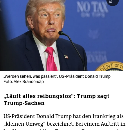
berlin
nord
wahrheit
verlag
verlag
veranstaltungen
shop
„Werden sehen, was passiert“: US-Präsident Donald Trump
Foto: Alex Brandon/ap
fragen & hilfe
„Läuft alles reibungslos“: Trump sagt
unterstützen
Trump-Sachen
abo
US-Präsident Donald Trump hat den Irankrieg als
genossenschaft
„kleinen Umweg“ bezeichnet. Bei einem Auftritt in