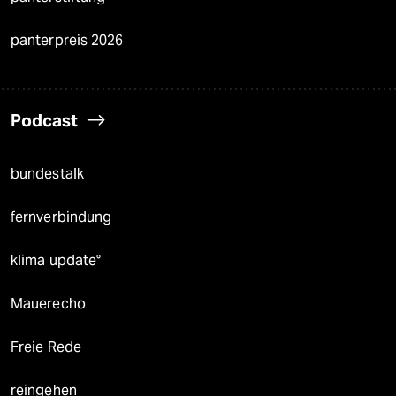
panterpreis 2026
Podcast
bundestalk
fernverbindung
klima update°
Mauerecho
Freie Rede
reingehen