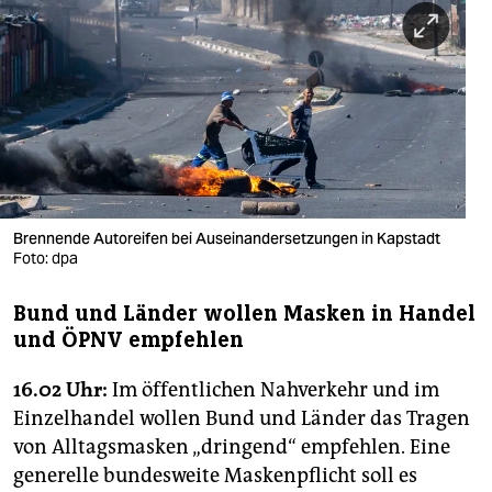
berlin
nord
wahrheit
verlag
verlag
veranstaltungen
Brennende Autoreifen bei Auseinandersetzungen in Kapstadt
Foto: dpa
shop
Bund und Länder wollen Masken in Handel
fragen & hilfe
und ÖPNV empfehlen
unterstützen
16.02 Uhr:
Im öffentlichen Nahverkehr und im
abo
Einzelhandel wollen Bund und Länder das Tragen
von Alltagsmasken „dringend“ empfehlen. Eine
genossenschaft
generelle bundesweite Maskenpflicht soll es