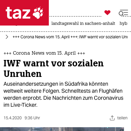

taz zahl ich
niedrigwasser
rente
landtagswahl in sachsen-anhalt
hybri

taz zahl ich
us
+++ Corona News vom 15. April +++: IWF warnt vor sozialen Unr
taz zahl ich
themen
+++ Corona News vom 15. April +++
IWF warnt vor sozialen
politik
Unruhen
öko
Auseinandersetzungen in Südafrika könnten
weltweit weitere Folgen. Schnelltests an Flughäfen
gesellschaft
werden erprobt. Die Nachrichten zum Coronavirus
im Live-Ticker.
kultur
sport
15.4.2020
9:36 Uhr
teilen