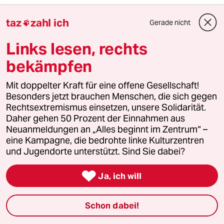
taz
zahl ich
Gerade nicht

Links lesen, rechts
bekämpfen
Mit doppelter Kraft für eine offene Gesellschaft!
Besonders jetzt brauchen Menschen, die sich gegen
Rechtsextremismus einsetzen, unsere Solidarität.
Daher gehen 50 Prozent der Einnahmen aus
Stühle erwarten sehnsüchtig ihre Schüler*innen –
aber nur bis zur 5. Klasse
Neuanmeldungen an „Alles beginnt im Zentrum“ –
Foto: Liselotte Sabroe/dpa
eine Kampagne, die bedrohte linke Kulturzentren
und Jugendorte unterstützt. Sind Sie dabei?
Für alle Einrichtungen galten dabei bestimmte

Ja, ich will
Anforderungen wie ein ausreichender Abstand
zwischen den Kindern sowie umfassende
Hygienemaßnahmen. Insgesamt sind 650.000
Schon dabei!
Kinder von den Öffnungen betroffen.
(dpa)