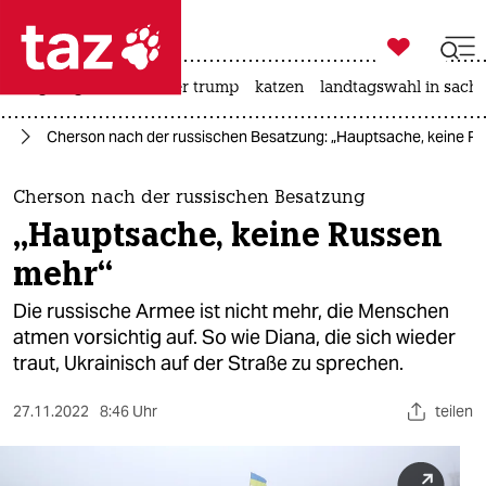

taz zahl ich
bergsteigen
usa unter trump
katzen
landtagswahl in sachs

taz zahl ich
ne
Cherson nach der russischen Besatzung: „Hauptsache, keine R
taz zahl ich
themen
Cherson nach der russischen Besatzung
„Hauptsache, keine Russen
politik
mehr“
öko
Die russische Armee ist nicht mehr, die Menschen
atmen vorsichtig auf. So wie Diana, die sich wieder
gesellschaft
traut, Ukrainisch auf der Straße zu sprechen.
kultur
27.11.2022
8:46 Uhr
teilen
sport