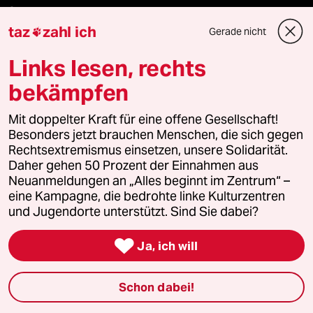
Sport
taz
zahl ich
Gerade nicht

Berlin
Links lesen, rechts
Nord
bekämpfen
Wahrheit
Mit doppelter Kraft für eine offene Gesellschaft!
Besonders jetzt brauchen Menschen, die sich gegen
Rechtsextremismus einsetzen, unsere Solidarität.
Daher gehen 50 Prozent der Einnahmen aus
Themen
Neuanmeldungen an „Alles beginnt im Zentrum“ –
eine Kampagne, die bedrohte linke Kulturzentren
und Jugendorte unterstützt. Sind Sie dabei?
Bergsteigen

Ja, ich will
USA unter Trump
Schon dabei!
Katzen