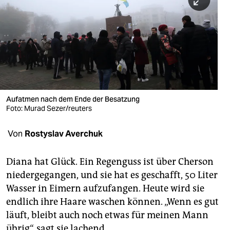
berlin
nord
wahrheit
verlag
verlag
Aufatmen nach dem Ende der Besatzung
Foto: Murad Sezer/reuters
veranstaltungen
shop
Von
Rostyslav Averchuk
fragen & hilfe
Diana hat Glück. Ein Regenguss ist über Cherson
unterstützen
niedergegangen, und sie hat es geschafft, 50 Liter
Wasser in Eimern aufzufangen. Heute wird sie
abo
endlich ihre Haare waschen können. „Wenn es gut
genossenschaft
läuft, bleibt auch noch etwas für meinen Mann
übrig“, sagt sie lachend.