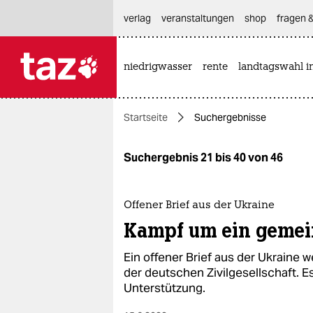
hautnavigation anspringen
hauptinhalt anspringen
footer anspringen
verlag
veranstaltungen
shop
fragen &
niedrigwasser
rente
landtagswahl i

taz zahl ich
taz zahl ich
Startseite
Suchergebnisse
themen
politik
Suchergebnis 21 bis 40 von 46
öko
Offener Brief aus der Ukraine
gesellschaft
Kampf um ein gemei
kultur
Ein offener Brief aus der Ukraine we
der deutschen Zivilgesellschaft. Es
sport
Unterstützung.