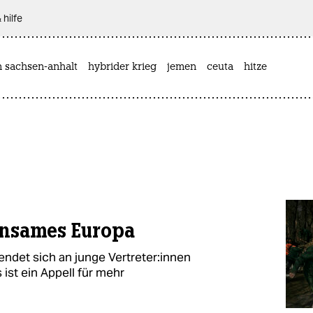
 hilfe
n sachsen-anhalt
hybrider krieg
jemen
ceuta
hitze
nsames Europa
ndet sich an junge Ver­tre­te­r:in­nen
 ist ein Appell für mehr