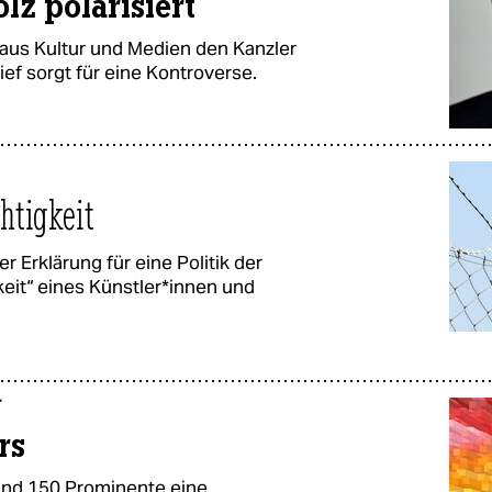
lz polarisiert
aus Kultur und Medien den Kanzler
ief sorgt für eine Kontroverse.
chtigkeit
er Erklärung für eine Politik der
t“ eines Künst­le­r*in­nen und
“
rs
rund 150 Prominente eine