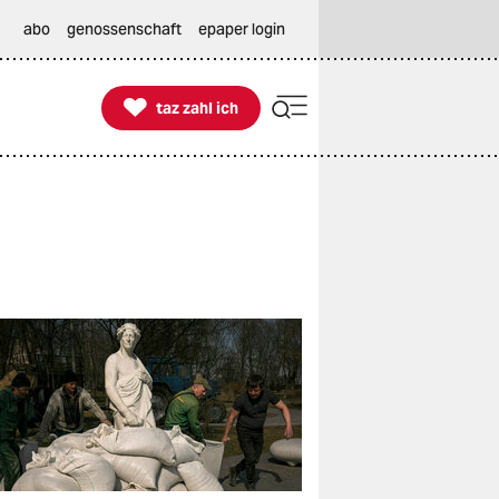
abo
genossenschaft
epaper login

taz zahl ich
taz zahl ich