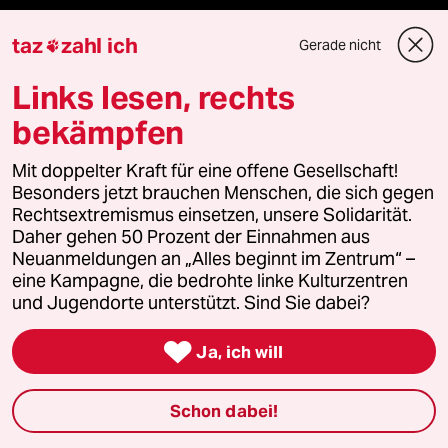
Demnächst
taz
zahl ich
Gerade nicht

Vor Ort
Links lesen, rechts
bekämpfen
Live im Stream
Mit doppelter Kraft für eine offene Gesellschaft!
Vergangene
Besonders jetzt brauchen Menschen, die sich gegen
Rechtsextremismus einsetzen, unsere Solidarität.
taz lab 2027
Daher gehen 50 Prozent der Einnahmen aus
Neuanmeldungen an „Alles beginnt im Zentrum“ –
eine Kampagne, die bedrohte linke Kulturzentren
und Jugendorte unterstützt. Sind Sie dabei?
Mehr taz Lesestoff

Ja, ich will
taz Blogs
Schon dabei!
taz FUTURZWEI