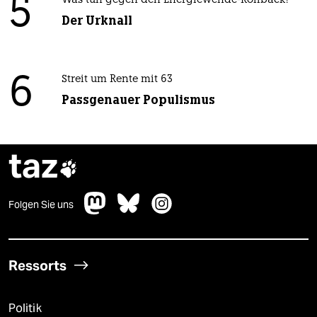
5
Was tun gegen den Energiewende-Rollback?
Der Urknall
6
Streit um Rente mit 63
Passgenauer Populismus
taz

Folgen Sie uns
Ressorts
Politik