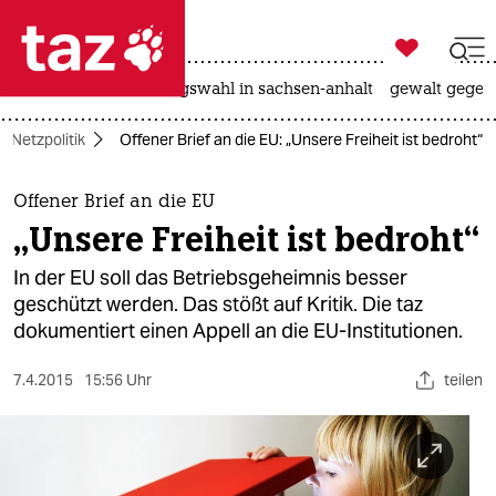

taz zahl ich
hitze
surfen
landtagswahl in sachsen-anhalt
gewalt gegen

taz zahl ich
Netzpolitik
Offener Brief an die EU: „Unsere Freiheit ist bedroht“
taz zahl ich
themen
Offener Brief an die EU
„Unsere Freiheit ist bedroht“
politik
In der EU soll das Betriebsgeheimnis besser
öko
geschützt werden. Das stößt auf Kritik. Die taz
dokumentiert einen Appell an die EU-Institutionen.
gesellschaft
7.4.2015
15:56 Uhr
teilen
kultur
sport