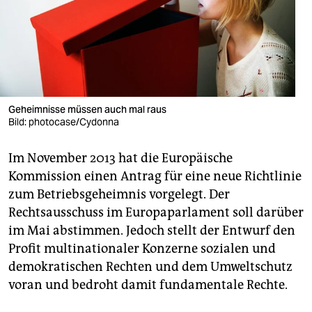
berlin
nord
wahrheit
verlag
Geheimnisse müssen auch mal raus
verlag
Bild: photocase/Cydonna
veranstaltungen
Im November 2013 hat die Europäische
Kommission einen Antrag für eine neue Richtlinie
shop
zum Betriebsgeheimnis vorgelegt. Der
fragen & hilfe
Rechtsausschuss im Europaparlament soll darüber
im Mai abstimmen. Jedoch stellt der Entwurf den
unterstützen
Profit multinationaler Konzerne sozialen und
abo
demokratischen Rechten und dem Umweltschutz
voran und bedroht damit fundamentale Rechte.
genossenschaft