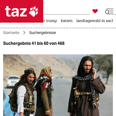

taz zahl ich
bergsteigen
usa unter trump
katzen
landtagswahl in sachs

taz zahl ich
Startseite
Suchergebnisse
taz zahl ich
Suchergebnis 41 bis 60 von 468
themen
politik
öko
gesellschaft
kultur
sport