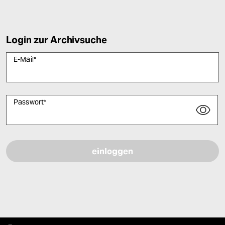
Login zur Archivsuche
E-Mail
*
Passwort
*
Bitte füllen Sie alle Pflichtfelder (*) aus, um fortfahren zu können.