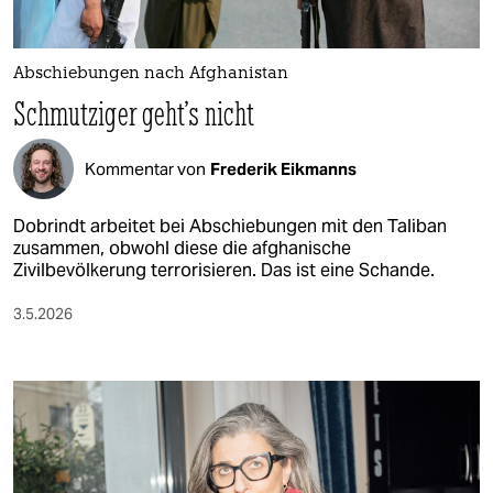
berlin
nord
Abschiebungen nach Afghanistan
wahrheit
Schmutziger geht's nicht
verlag
Kommentar von
Frederik Eikmanns
verlag
Dobrindt arbeitet bei Abschiebungen mit den Taliban
veranstaltungen
zusammen, obwohl diese die afghanische
Zivilbevölkerung terrorisieren. Das ist eine Schande.
shop
3.5.2026
fragen & hilfe
unterstützen
abo
genossenschaft