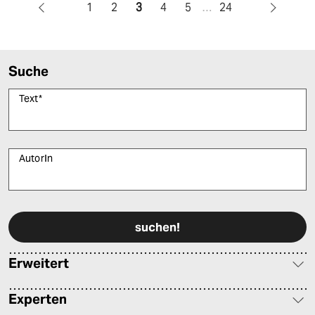
1
2
3
4
5
…
24
Suche
Text
*
AutorIn
Bitte füllen Sie alle Pflichtfelder (*) aus, um fortfahren zu können.
Erweitert
Experten