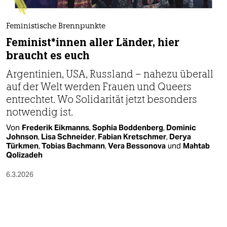
Feministische Brennpunkte
Fe­mi­nis­t*in­nen aller Länder, hier
braucht es euch
Argentinien, USA, Russland – nahezu überall
auf der Welt werden Frauen und Queers
entrechtet. Wo Solidarität jetzt besonders
notwendig ist.
Von
Frederik Eikmanns
,
Sophia Boddenberg
,
Dominic
Johnson
,
Lisa Schneider
,
Fabian Kretschmer
,
Derya
Türkmen
,
Tobias Bachmann
,
Vera Bessonova
und
Mahtab
Qolizadeh
6.3.2026