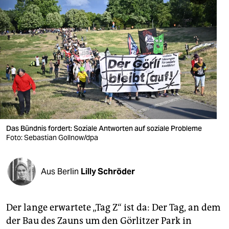
berlin
nord
wahrheit
verlag
verlag
veranstaltungen
Das Bündnis fordert: Soziale Antworten auf soziale Probleme
shop
Foto: Sebastian Gollnow/dpa
fragen & hilfe
unterstützen
Aus Berlin
Lilly Schröder
abo
Der lange erwartete „Tag Z“ ist da: Der Tag, an dem
genossenschaft
der Bau des Zauns um den Görlitzer Park in