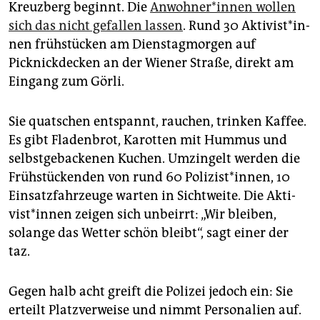
epaper login
Kreuzberg beginnt. Die
An­woh­ne­r*in­nen wollen
sich das nicht gefallen lassen
. Rund 30 Ak­ti­vis­t*in­
nen frühstücken am Dienstagmorgen auf
Picknickdecken an der Wiener Straße, direkt am
Eingang zum Görli.
Sie quatschen entspannt, rauchen, trinken Kaffee.
Es gibt Fladenbrot, Karotten mit Hummus und
selbstgebackenen Kuchen. Umzingelt werden die
Frühstückenden von rund 60 Polizist*innen, 10
Einsatzfahrzeuge warten in Sichtweite. Die Ak­ti­
vis­t*in­nen zeigen sich unbeirrt: „Wir bleiben,
solange das Wetter schön bleibt“, sagt einer der
taz.
Gegen halb acht greift die Polizei jedoch ein: Sie
erteilt Platzverweise und nimmt Personalien auf.