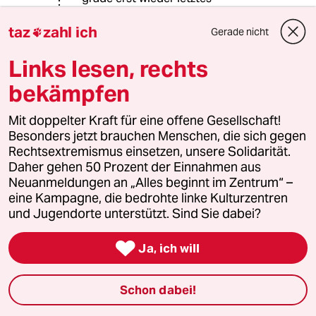
Wochenende am Lausitzer Platz, wo
sich so ein Druffi einfach an unseren
taz
zahl ich
Gerade nicht

Tisch setzt und keine Lust mehr hat
zu gehen. Ich will so etwas nicht mehr
Links lesen, rechts
hinnehmen müssen. Also lasst den
bekämpfen
Zaun wenigstens probieren; es gibt
zumindest die Chance, dass es was
Mit doppelter Kraft für eine offene Gesellschaft!
bringen könnte. Alles, was das grüne
Besonders jetzt brauchen Menschen, die sich gegen
Bezirksamt seit Jahren probiert hat,
Rechtsextremismus einsetzen, unsere Solidarität.
hat nämlich erwiesener Maßen nicht
Daher gehen 50 Prozent der Einnahmen aus
funktioniert. Und ja, man sollte den
Neuanmeldungen an „Alles beginnt im Zentrum“ –
Zaun von anderen Maßnahmen
eine Kampagne, die bedrohte linke Kulturzentren
flankieren; zum Beispiel in dem man
und Jugendorte unterstützt. Sind Sie dabei?
gesetzlich härter durchgreift, so dass
Dealer nicht gleich wieder am

nächsten Tag von einem Richter
Ja, ich will
freigesetzt werden.
Schon dabei!