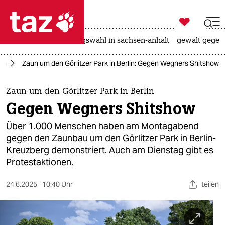

taz zahl ich
hitze
surfen
landtagswahl in sachsen-anhalt
gewalt gegen

taz zahl ich
lin
Zaun um den Görlitzer Park in Berlin: Gegen Wegners Shitshow
taz zahl ich
themen
Zaun um den Görlitzer Park in Berlin
Gegen Wegners Shitshow
politik
Über 1.000 Menschen haben am Montagabend
öko
gegen den Zaunbau um den Görlitzer Park in Berlin-
Kreuzberg demonstriert. Auch am Dienstag gibt es
gesellschaft
Protestaktionen.
kultur
24.6.2025
10:40 Uhr
teilen
sport