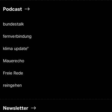
Podcast
bundestalk
fernverbindung
klima update°
Mauerecho
Freie Rede
reingehen
Newsletter