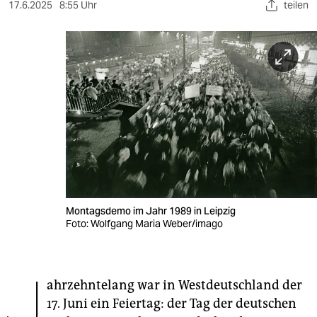
berlin
17.6.2025
8:55 Uhr
teilen
nord
wahrheit
verlag
verlag
veranstaltungen
shop
fragen & hilfe
Montagsdemo im Jahr 1989 in Leipzig
Foto: Wolfgang Maria Weber/imago
unterstützen
abo
J
ahrzehntelang war in Westdeutschland der
genossenschaft
17. Juni ein Feiertag: der Tag der deutschen