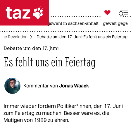

taz zahl ich
hitze
surfen
landtagswahl in sachsen-anhalt
gewalt gegen

taz zahl ich
iche Revolution
Debatte um den 17. Juni: Es fehlt uns ein Feiertag
taz zahl ich
Debatte um den 17. Juni
themen
Es fehlt uns ein Feiertag
politik
öko
Kommentar von
Jonas Waack
gesellschaft
kultur
Immer wieder fordern Politiker*innen, den 17. Juni
zum Feiertag zu machen. Besser wäre es, die
sport
Mutigen von 1989 zu ehren.