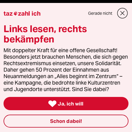
taz
zahl ich
Vergangene
Gerade nicht

Links lesen, rechts
taz lab 2027
bekämpfen
Mit doppelter Kraft für eine offene Gesellschaft!
Mehr taz Lesestoff
Besonders jetzt brauchen Menschen, die sich gegen
Rechtsextremismus einsetzen, unsere Solidarität.
Daher gehen 50 Prozent der Einnahmen aus
taz Blogs
Neuanmeldungen an „Alles beginnt im Zentrum“ –
eine Kampagne, die bedrohte linke Kulturzentren
taz FUTURZWEI
und Jugendorte unterstützt. Sind Sie dabei?
Le Monde diplomatique

Ja, ich will
taz Archiv
Schon dabei!