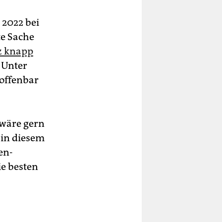
 2022 bei
te Sache
z knapp
. Unter
offenbar
 wäre gern
 in diesem
en-
ie besten