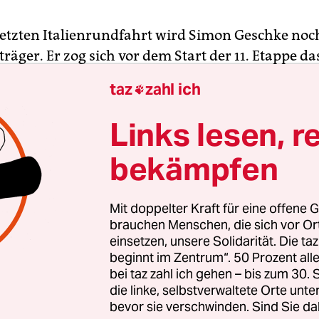
 letzten Italienrundfahrt wird Simon Geschke no
räger. Er zog sich vor dem Start der 11. Etappe da
Bergkönigs über. „Es sitzt gut“, sagte er fröhlich zu
taz
zahl ich

trägt es allerdings nur stellvertretend. Führende
t
Tadej Pogačar
. Aber der Slowene muss schon Ros
Links lesen, r
mt das nicht. „Ich genieße es jetzt erst mal“, mein
bekämpfen
he
Chancen, es Pogačar abzujagen
, sieht er nicht.
, dass ich sehr weit weg bin von den Punkten her,
Mit doppelter Kraft für eine offene G
rklich zu übernehmen.“ Auf die Jagd nach weite
brauchen Menschen, die sich vor O
einsetzen, unsere Solidarität. Die ta
ll er trotzdem gehen. „Besonders zum Ende der 
beginnt im Zentrum“. 50 Prozent a
n der dritten Woche gibt es viele Punkte. Und es 
bei taz zahl ich gehen – bis zum 30
ergebnisse“, blickt er auf die folgenden Tage vor
die linke, selbstverwaltete Orte unte
bevor sie verschwinden. Sind Sie da