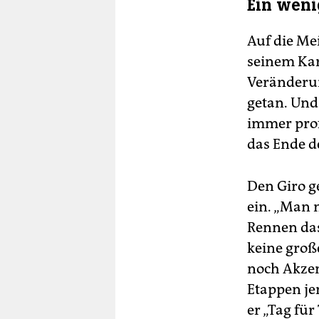
Ein wen
Auf die Mei
seinem Kar
Veränderun
getan. Und
immer prof
das Ende d
Den Giro g
ein. „Man 
Rennen das 
keine große
noch Akzent
Etappen je
er „Tag fü