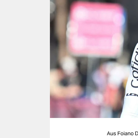
berlin
nord
wahrheit
verlag
verlag
veranstaltungen
shop
fragen & hilfe
unterstützen
abo
genossenschaft
Aus Foiano D