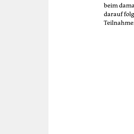
beim damal
darauf folg
Teilnahme