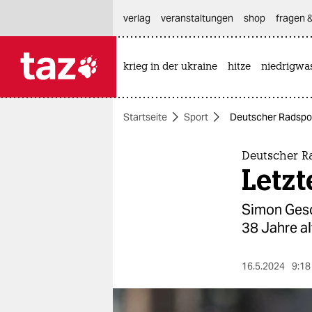
hautnavigation anspringen
hauptinhalt anspringen
footer anspringen
verlag
veranstaltungen
shop
fragen &
krieg in der ukraine
hitze
niedrigwa

taz zahl ich
taz zahl ich
Startseite
Sport
Deutscher Radspor
themen
politik
Deutscher R
Letzt
öko
Simon Geschk
gesellschaft
38 Jahre al
kultur
16.5.2024
9:18
sport