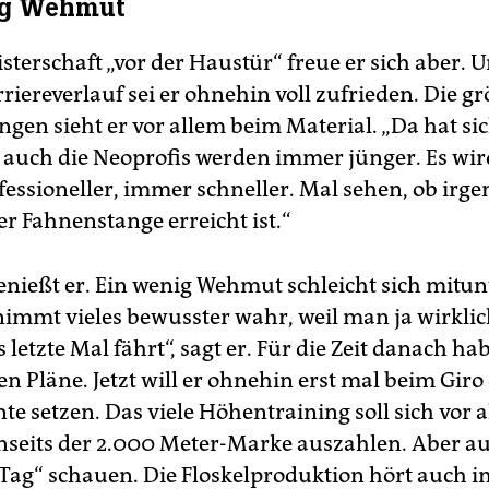
ig Wehmut
sterschaft „vor der Haustür“ freue er sich aber. 
riereverlauf sei er ohnehin voll zufrieden. Die g
gen sieht er vor allem beim Material. „Da hat sic
 auch die Neoprofis werden immer jünger. Es wird
essioneller, immer schneller. Mal sehen, ob ir
er Fahnenstange erreicht ist.“
enießt er. Ein wenig Wehmut schleicht sich mitun
nimmt vieles bewusster wahr, weil man ja wirklic
letzte Mal fährt“, sagt er. Für die Zeit danach ha
n Pläne. Jetzt will er ohnehin erst mal beim Giro 
e setzen. Das viele Höhentraining soll sich vor a
nseits der 2.000 Meter-Marke auszahlen. Aber au
r Tag“ schauen. Die Floskelproduktion hört auch 