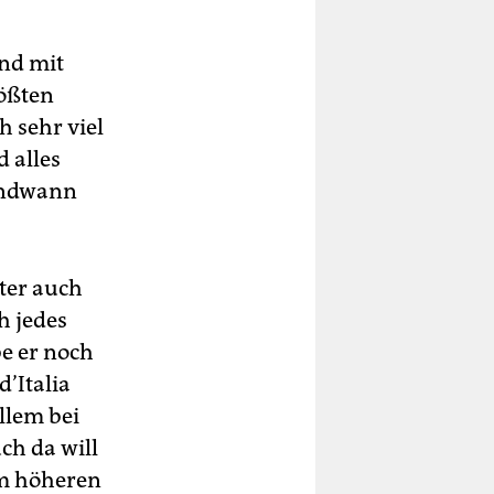
Und mit
rößten
h sehr viel
 alles
gendwann
ter auch
h jedes
be er noch
d’Italia
llem bei
ch da will
im höheren