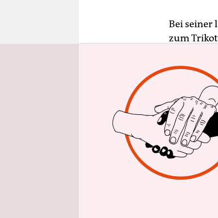
epaper login
Bei seiner
zum Trikott
Trikot des 
Freiburger 
Wertung is
Geschke grä
Realistisc
auch sagen
Wertung wi
Punkten wi
und dann i
um Etappen