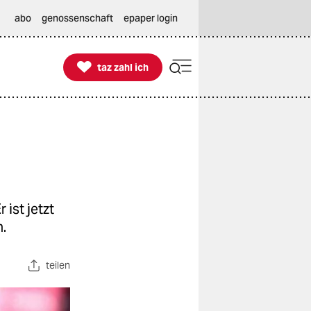
abo
genossenschaft
epaper login

taz zahl ich
taz zahl ich
 ist jetzt
.
teilen