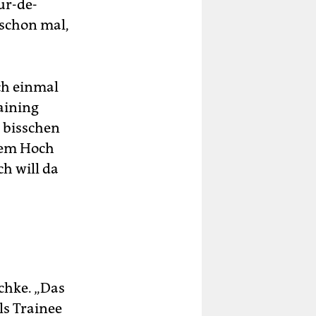
ur-de-
 schon mal,
och einmal
raining
n bisschen
inem Hoch
ch will da
schke. „Das
als Trainee