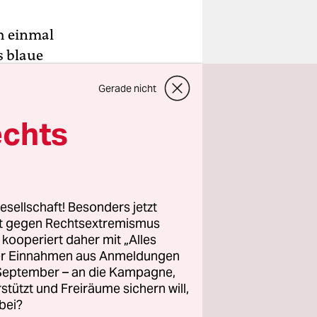
ch einmal
s blaue
r taz. Der
Gerade nicht
r der
a tragen. ­
echts
t er.
 „Ich muss
 die
esellschaft! Besonders jetzt
ren
rt gegen Rechtsextremismus
z kooperiert daher mit „Alles
zweiten
ller Einnahmen aus Anmeldungen
geht auch
. September – an die Kampagne,
aus.
rstützt und Freiräume sichern will,
bei?