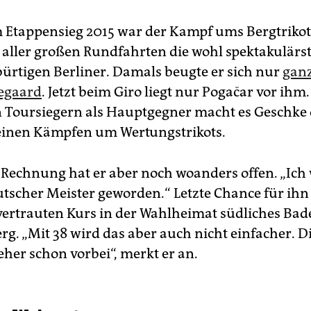
Etappensieg 2015 war der Kampf ums Bergtrikot
 aller großen Rundfahrten die wohl spektakulärs
bürtigen Berliner. Damals beugte er sich nur
gan
egaard
. Jetzt beim Giro liegt nur Pogačar vor ihm
 Toursiegern als Hauptgegner macht es Geschke 
seinen Kämpfen um Wertungstrikots.
 Rechnung hat er aber noch woanders offen. „Ich
tscher Meister geworden.“ Letzte Chance für ihn
vertrauten Kurs in der Wahlheimat südliches Bad
g. „Mit 38 wird das aber auch nicht einfacher. D
eher schon vorbei“, merkt er an.