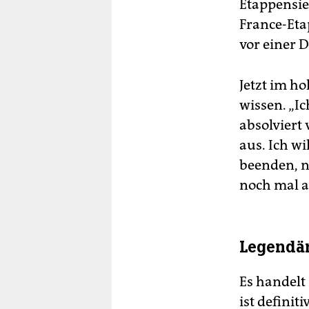
Etappensie
France-Eta
vor einer D
Jetzt im ho
wissen. „Ic
absolviert 
aus. Ich wi
beenden, na
noch mal al
Legendä
Es handelt 
ist definit