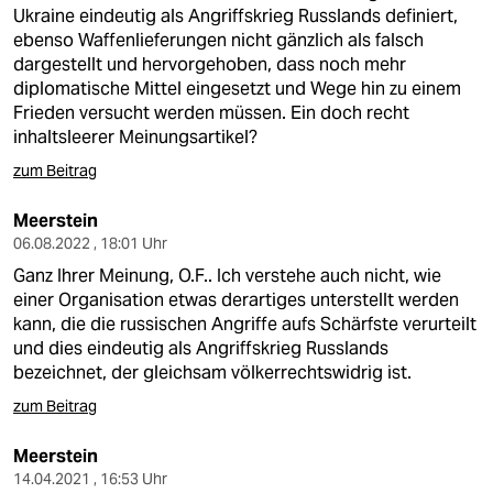
berlin
Ukraine eindeutig als Angriffskrieg Russlands definiert,
ebenso Waffenlieferungen nicht gänzlich als falsch
nord
dargestellt und hervorgehoben, dass noch mehr
diplomatische Mittel eingesetzt und Wege hin zu einem
wahrheit
Frieden versucht werden müssen. Ein doch recht
inhaltsleerer Meinungsartikel?
verlag
zum Beitrag
verlag
Meerstein
veranstaltungen
06.08.2022 , 18:01 Uhr
Ganz Ihrer Meinung, O.F.. Ich verstehe auch nicht, wie
shop
einer Organisation etwas derartiges unterstellt werden
fragen & hilfe
kann, die die russischen Angriffe aufs Schärfste verurteilt
und dies eindeutig als Angriffskrieg Russlands
unterstützen
bezeichnet, der gleichsam völkerrechtswidrig ist.
zum Beitrag
abo
genossenschaft
Meerstein
14.04.2021 , 16:53 Uhr