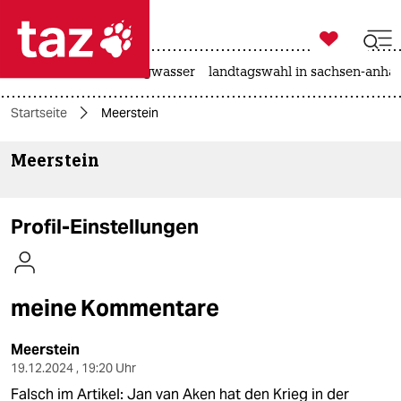

taz zahl ich
katzen
hitze
niedrigwasser
landtagswahl in sachsen-anhal

taz zahl ich
Startseite
Meerstein
taz zahl ich
Meerstein
themen
politik
Profil-Einstellungen
öko
gesellschaft
meine Kommentare
kultur
Meerstein
sport
19.12.2024 , 19:20 Uhr
Falsch im Artikel: Jan van Aken hat den Krieg in der