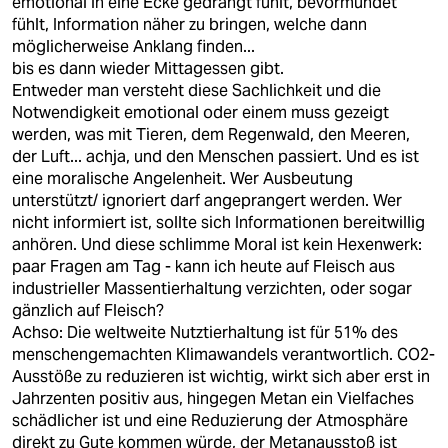
emotional in eine Ecke gedrängt fühlt, bevormundet
fühlt, Information näher zu bringen, welche dann
möglicherweise Anklang finden...
bis es dann wieder Mittagessen gibt.
Entweder man versteht diese Sachlichkeit und die
Notwendigkeit emotional oder einem muss gezeigt
werden, was mit Tieren, dem Regenwald, den Meeren,
der Luft... achja, und den Menschen passiert. Und es ist
eine moralische Angelenheit. Wer Ausbeutung
unterstützt/ ignoriert darf angeprangert werden. Wer
nicht informiert ist, sollte sich Informationen bereitwillig
anhören. Und diese schlimme Moral ist kein Hexenwerk:
paar Fragen am Tag - kann ich heute auf Fleisch aus
industrieller Massentierhaltung verzichten, oder sogar
gänzlich auf Fleisch?
Achso: Die weltweite Nutztierhaltung ist für 51% des
menschengemachten Klimawandels verantwortlich. CO2-
Ausstöße zu reduzieren ist wichtig, wirkt sich aber erst in
Jahrzenten positiv aus, hingegen Metan ein Vielfaches
schädlicher ist und eine Reduzierung der Atmosphäre
direkt zu Gute kommen würde, der Metanausstoß ist