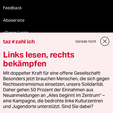
Feedback
Aboservice
ePaper Login
taz
zahl ich
Gerade nicht

Downloads für Abonnierende
Links lesen, rechts
bekämpfen
© 2026 taz Verlags und Vertriebs GmbH
Mit doppelter Kraft für eine offene Gesellschaft!
Alle Rechte vorbehalten. Bei rechtlichen Fragen oder für Genehmigungen
wenden Sie sich bitte an
lizenzen@taz.de
Besonders jetzt brauchen Menschen, die sich gegen
Rechtsextremismus einsetzen, unsere Solidarität.
Daher gehen 50 Prozent der Einnahmen aus
Feedback
Redaktionsstatut
Kommune-Richtlinien
KI-
Neuanmeldungen an „Alles beginnt im Zentrum“ –
eine Kampagne, die bedrohte linke Kulturzentren
Leitlinie
Informant
Datenschutz
Impressum
AGB
und Jugendorte unterstützt. Sind Sie dabei?