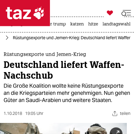

taz zahl ich
bergsteigen
usa unter trump
katzen
hitze
landtagswahl i

taz zahl ich
nd
Rüstungsexporte und Jemen-Krieg: Deutsch­land liefert Waffe
taz zahl ich
themen
Rüstungsexporte und Jemen-Krieg
Deutsch­land liefert Waffen-
politik
Nachschub
öko
Die Große Koalition wollte keine Rüstungsexporte
an die Kriegsparteien mehr genehmigen. Nun gehen
gesellschaft
Güter an Saudi-Arabien und weitere Staaten.
kultur
1.10.2018
19:05 Uhr
teilen
sport