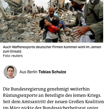
berlin
nord
wahrheit
verlag
verlag
Auch Waffenexporte deutscher Firmen kommen wohl im Jemen
zum Einsatz
veranstaltungen
Foto: reuters
shop
fragen & hilfe
Aus Berlin
Tobias Schulze
unterstützen
Die Bundesregierung genehmigt weiterhin
abo
Rüstungsexporte an Beteiligte des Jemen-Kriegs.
genossenschaft
Seit dem Amtsantritt der neuen Großen Koalition
im März nickte der Bundessicherheitsrat unter