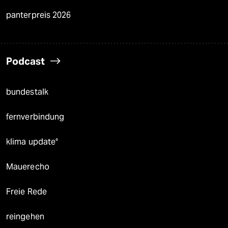
panterpreis 2026
Podcast
bundestalk
fernverbindung
klima update°
Mauerecho
Freie Rede
reingehen