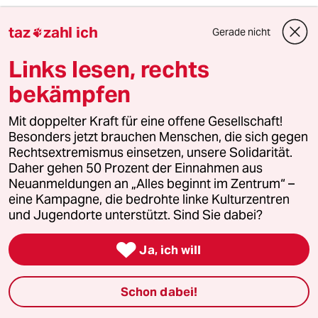
taz
zahl ich
Gerade nicht

85198 (Profil gelöscht)
8G
30.09.2017
,
01:31 Uhr
Links lesen, rechts
Ohne das Problem mit den Polulisten in der
bekämpfen
Linken zu leugnen:
Mit doppelter Kraft für eine offene Gesellschaft!
"Solange das Reiz-Reaktions-Schema wie von
Besonders jetzt brauchen Menschen, die sich gegen
selbst funktioniert, bleibt das linke Spektrum
Rechtsextremismus einsetzen, unsere Solidarität.
blockiert."
Daher gehen 50 Prozent der Einnahmen aus
Neuanmeldungen an „Alles beginnt im Zentrum“ –
Diese Ausdrucksweise tut ja ganz so, als sei
eine Kampagne, die bedrohte linke Kulturzentren
das Behaviorismus, wenn Nahles anfängt mit
und Jugendorte unterstützt. Sind Sie dabei?
lügen.
"Lügen", nicht "provozieren", wie es

Ja, ich will
verharmlosend im Titel steht.
Das Wort "Lüge" steht gar nicht im Artikel.
Schon dabei!
Warum scheut mensch sich da, beim Namen zu
nennen, was passiert.