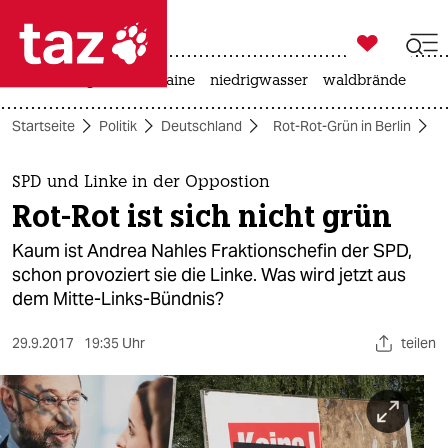

taz zahl ich
hitze
krieg in der ukraine
niedrigwasser
waldbrände

taz zahl ich
Startseite
Politik
Deutschland
Rot-Rot-Grün in Berlin
taz zahl ich
themen
SPD und Linke in der Oppostion
Rot-Rot ist sich nicht grün
politik
Kaum ist Andrea Nahles Fraktionschefin der SPD,
öko
schon provoziert sie die Linke. Was wird jetzt aus
dem Mitte-Links-Bündnis?
gesellschaft
29.9.2017
19:35 Uhr
teilen
kultur
sport