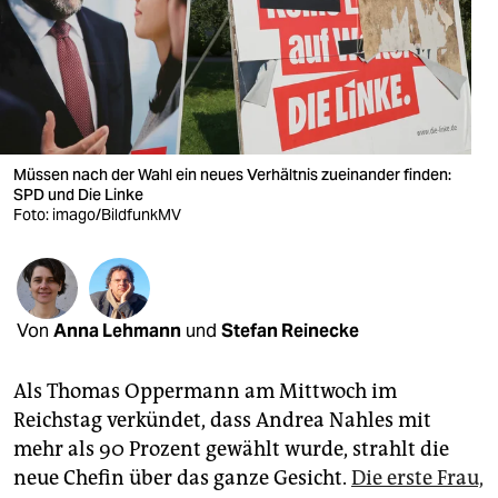
berlin
nord
wahrheit
verlag
Müssen nach der Wahl ein neues Verhältnis zueinander finden:
verlag
SPD und Die Linke
Foto: imago/BildfunkMV
veranstaltungen
shop
fragen & hilfe
Von
Anna Lehmann
und
Stefan Reinecke
unterstützen
Als Thomas Oppermann am Mittwoch im
abo
Reichstag verkündet, dass Andrea Nahles mit
mehr als 90 Prozent gewählt wurde, strahlt die
genossenschaft
neue Chefin über das ganze Gesicht.
Die erste Frau,