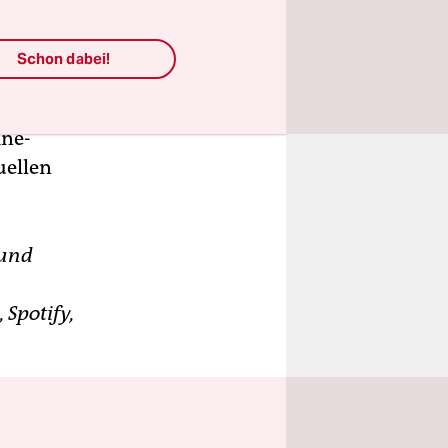
Schon dabei!
chipkowski
h die
ine-
uellen
 und
 Spotify,