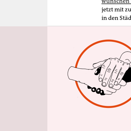
wünschen 
epaper login
jetzt mit 
in den Städ
Kein Durc
fand der jä
reden wech
Streitpunk
formellen 
Das betrif
Industriel
gelöst wur
Fossile Pr
Mangellage
Staaten nu