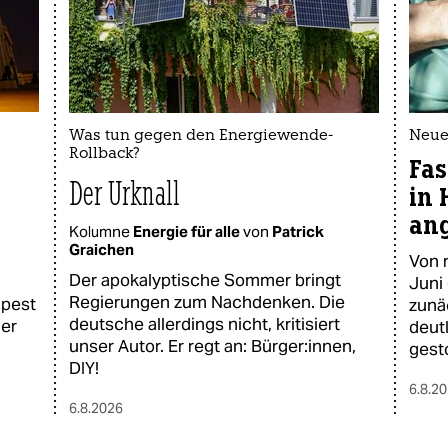
Was tun gegen den Energiewende-
Neue
Rollback?
Fas
Der Urknall
in 
an
Kolumne
Energie für alle
von
Patrick
Graichen
Von 
Der apokalyptische Sommer bringt
Juni
Regierungen zum Nachdenken. Die
apest
zunä
deutsche allerdings nicht, kritisiert
der
deut
unser Autor. Er regt an: Bürger:innen,
gest
DIY!
6.8.2
6.8.2026