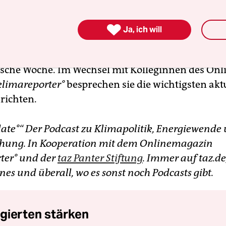
 umstritten.

Ja, ich will
dakteurinnen Susanne Schwarz und Katharina S
 Hö­re­r:in­nen im Podcast
klima update°
mit durc
ische Woche. Im Wechsel mit Kolleginnen des Onl
klimareporter°
besprechen sie die wichtigsten akt
richten.
ate°“ Der Podcast zu Klimapolitik, Energiewende
hung. In Kooperation mit dem Onlinemagazin
ter° und der
taz Panter Stiftung
. Immer auf taz.de,
nes und überall, wo es sonst noch Podcasts gibt.
gierten stärken