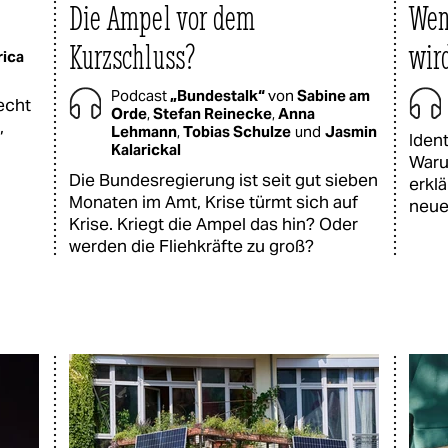
Die Ampel vor dem
Wen
Kurzschluss?
wir
rica
Podcast
„Bundestalk“
von
Sabine am
echt
Orde
,
Stefan Reinecke
,
Anna
,
Lehmann
,
Tobias Schulze
und
Jasmin
Ident
Kalarickal
Waru
Die Bundesregierung ist seit gut sieben
erklä
Monaten im Amt, Krise türmt sich auf
neue
Krise. Kriegt die Ampel das hin? Oder
werden die Fliehkräfte zu groß?