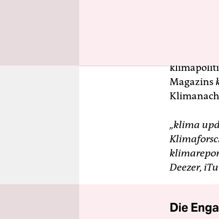
Vorstoß ist
Die
taz
-Re
nehmen die
klimapolit
Magazins
Klimanach
„klima upd
Klimaforsc
klimarepor
Deezer, iTu
Die Enga