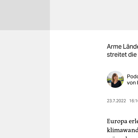
berlin
nord
wahrheit
verlag
Arme Länder
streitet di
verlag
veranstaltungen
Pod
shop
von
fragen & hilfe
23.7.2022
16:1
unterstützen
abo
Europa erl
genossenschaft
klimawande