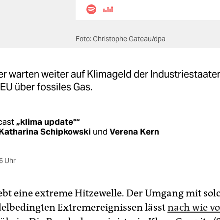
Foto: Christophe Gateau/dpa
 warten weiter auf Klimageld der Industriestaaten
e EU über fossiles Gas.
cast
„klima update°“
Katharina Schipkowski
und
Verena Kern
6 Uhr
ebt eine extreme Hitzewelle. Der Umgang mit sol
lbedingten Extremereignissen lässt
nach wie vo