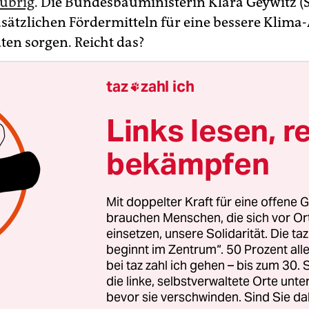
übrig
. Die Bundesbauministerin Klara Geywitz (S
zusätzlichen Fördermitteln für eine bessere Klim
ten sorgen. Reicht das?
hbruch
auf der internationalen Ebene: Anfang d
taz
zahl ich

hrliche Petersberger Klimadialog in Berlin statt.
Links lesen, r
selnde Regierungen in informellem Rahmen übe
te in der Klimadiplomatie – damit diese dann nich
bekämpfen
Klimaverhandlungen der Vereinten Nationen blo
ft vor allem Finanzfragen. Zum Beispiel: Müssen
Mit doppelter Kraft für eine offene G
änder Schadensersatz im globalen Süden leisten?
brauchen Menschen, die sich vor O
de dabei nicht.
einsetzen, unsere Solidarität. Die ta
beginnt im Zentrum“. 50 Prozent a
obleme: Die Europäische Kommission hält eine Ga
bei taz zahl ich gehen – bis zum 30
die linke, selbstverwaltete Orte unte
 im Herbst und Winter für wahrscheinlich und wi
bevor sie verschwinden. Sind Sie da
n mit einem Notfallplan
zum Sparen verpflichte