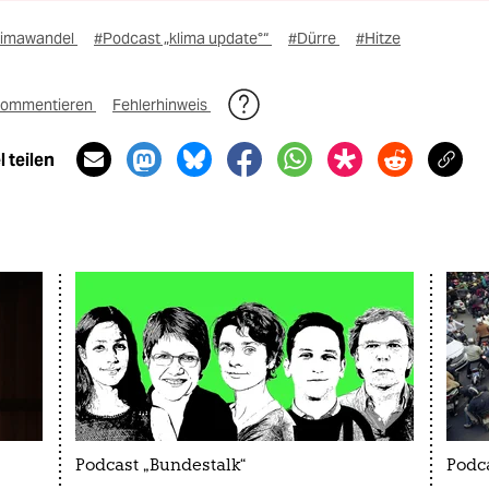
limawandel
#Podcast „klima update°“
#Dürre
#Hitze
ommentieren
Fehlerhinweis
 teilen
Podcast „Bundestalk“
Podc