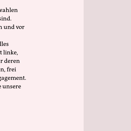
wahlen
sind.
h und vor
lles
 linke,
ür deren
n, frei
ngagement.
e unsere