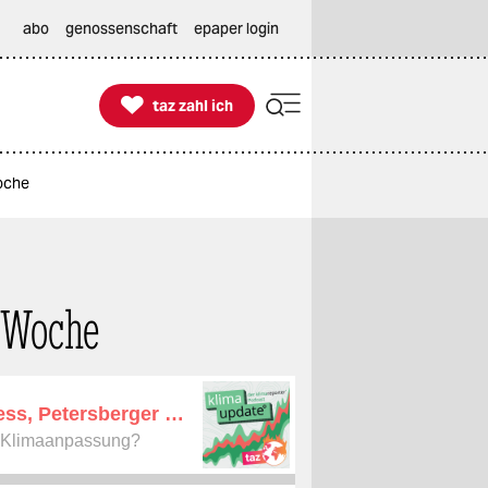
abo
genossenschaft
epaper login

taz zahl ich
taz zahl ich
Woche
 Woche