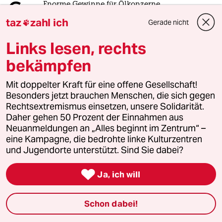
6
Enorme Gewinne für Ölkonzerne
Bitte abschöpfen!
taz
zahl ich
Gerade nicht

Links lesen, rechts
taz
bekämpfen

Mit doppelter Kraft für eine offene Gesellschaft!
Folgen Sie uns
Besonders jetzt brauchen Menschen, die sich gegen
Rechtsextremismus einsetzen, unsere Solidarität.
Daher gehen 50 Prozent der Einnahmen aus
Neuanmeldungen an „Alles beginnt im Zentrum“ –
Ressorts
eine Kampagne, die bedrohte linke Kulturzentren
und Jugendorte unterstützt. Sind Sie dabei?
Politik

Ja, ich will
Öko
Schon dabei!
Gesellschaft