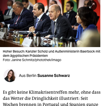
berlin
nord
wahrheit
verlag
verlag
veranstaltungen
Hoher Besuch: Kanzler Scholz und Außenministerin Baerbock mit
dem ägyptischen Präsidenten
shop
Foto: Janine Schmitz/photothek/imago
fragen & hilfe
Aus Berlin
Susanne Schwarz
unterstützen
abo
Es gibt keine Klimakrisentreffen mehr, ohne dass
genossenschaft
das Wetter die Dringlichkeit illustriert: Seit
Wochen brennen in Portugal und Spanien ganze