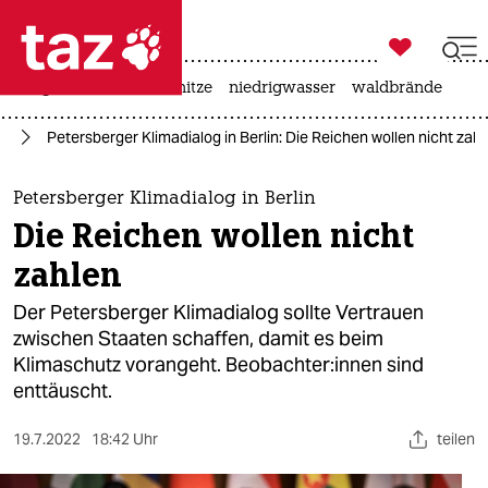

taz zahl ich
krieg in der ukraine
hitze
niedrigwasser
waldbrände

taz zahl ich
el
Petersberger Klimadialog in Berlin: Die Reichen wollen nicht zah
taz zahl ich
themen
Petersberger Klimadialog in Berlin
Die Reichen wollen nicht
politik
zahlen
öko
Der Petersberger Klimadialog sollte Vertrauen
zwischen Staaten schaffen, damit es beim
gesellschaft
Klimaschutz vorangeht. Be­ob­ach­te­r:in­nen sind
enttäuscht.
kultur
sport
19.7.2022
18:42 Uhr
teilen