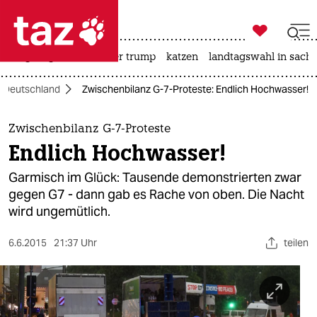

taz zahl ich
bergsteigen
usa unter trump
katzen
landtagswahl in sachs

taz zahl ich
Deutschland
Zwischenbilanz G-7-Proteste: Endlich Hochwasser!
taz zahl ich
themen
Zwischenbilanz G-7-Proteste
Endlich Hochwasser!
politik
Garmisch im Glück: Tausende demonstrierten zwar
öko
gegen G7 - dann gab es Rache von oben. Die Nacht
wird ungemütlich.
gesellschaft
6.6.2015
21:37 Uhr
teilen
kultur
sport