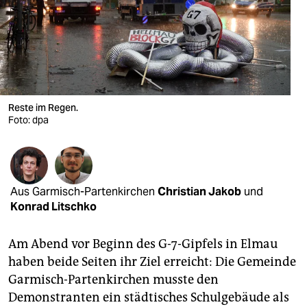
berlin
nord
wahrheit
verlag
Reste im Regen.
verlag
Foto: dpa
veranstaltungen
shop
Aus Garmisch-Partenkirchen
Christian Jakob
und
fragen & hilfe
Konrad Litschko
unterstützen
Am Abend vor Beginn des G-7-Gipfels in Elmau
abo
haben beide Seiten ihr Ziel erreicht: Die Gemeinde
Garmisch-Partenkirchen musste den
genossenschaft
Demonstranten ein städtisches Schulgebäude als