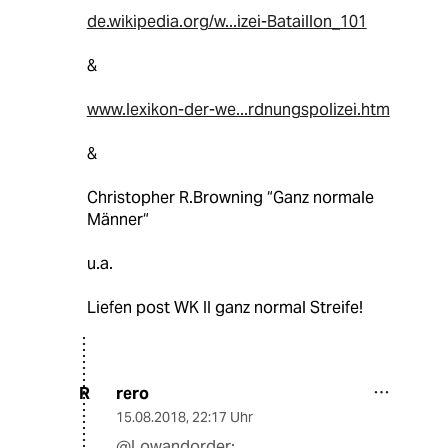
de.wikipedia.org/w...izei-Bataillon_101
&
www.lexikon-der-we...rdnungspolizei.htm
&
Christopher R.Browning “Ganz normale
Männer“
u.a.
Liefen post WK II ganz normal Streife!
rero
R
15.08.2018
,
22:17 Uhr
@Lowandorder: