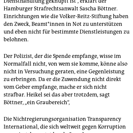
Diensthandlung geknüpft ist“, erklärt der
Hamburg erlaubte
nach dem G20-Gipfel eine
Sonderregelung: Für diesen besonderen Anlass
Hamburger Strafrechtsanwalt Sascha Böttner.
durften Polizist*innen Geschenke im Wert von bis zu
Einrichtungen wie die Volker-Reitz-Stiftung haben
100 Euro annehmen.
den Zweck, Beamt*innen in Not zu unterstützen
und eben nicht für bestimmte Dienstleistungen zu
belohnen.
Der Polizist, der die Spende empfange, wisse im
Normalfall nicht, von wem sie komme, könne also
nicht in Versuchung geraten, eine Gegenleistung
zu erbringen. Da er die Zuwendung nicht direkt
vom Geber empfange, mache er sich nicht
strafbar. Heikel sei das aber trotzdem, sagt
Böttner, „ein Graubereich“,
Die Nichtregierungsorganisation Transparency
International, die sich weltweit gegen Korruption