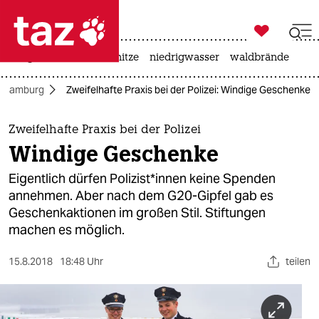

taz zahl ich
krieg in der ukraine
hitze
niedrigwasser
waldbrände

taz zahl ich
n Hamburg
Zweifelhafte Praxis bei der Polizei: Windige Geschenke
taz zahl ich
themen
Zweifelhafte Praxis bei der Polizei
Windige Geschenke
politik
Eigentlich dürfen Polizist*innen keine Spenden
öko
annehmen. Aber nach dem G20-Gipfel gab es
Geschenkaktionen im großen Stil. Stiftungen
gesellschaft
machen es möglich.
kultur
15.8.2018
18:48 Uhr
teilen
sport