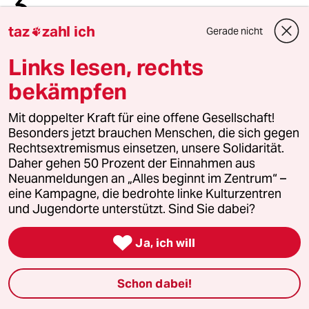
3
„Wie Sie sehen, lebe ich“
taz
zahl ich
Gerade nicht

Links lesen, rechts
4
Forstwissenschaftler über Brände
bekämpfen
„Der Mythos vom Brandstifter hält sich
hartnäckig“
Mit doppelter Kraft für eine offene Gesellschaft!
Besonders jetzt brauchen Menschen, die sich gegen
Rechtsextremismus einsetzen, unsere Solidarität.
5
EU nach Ceuta
Daher gehen 50 Prozent der Einnahmen aus
Zur Freude der Antieuropäer
Neuanmeldungen an „Alles beginnt im Zentrum“ –
eine Kampagne, die bedrohte linke Kulturzentren
und Jugendorte unterstützt. Sind Sie dabei?
6
Niedrigwasser in Mittel- und Osteuropa

Ja, ich will
Stromkrise mit Ansage
Schon dabei!