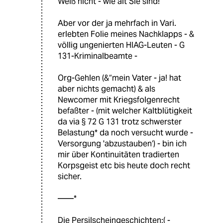
Weiß nicht - wie alt Sie sind!
Aber vor der ja mehrfach in Vari.
erlebten Folie meines Nachklapps - &
völlig ungenierten HIAG-Leuten - G
131-Kriminalbeamte -
Org-Gehlen (&“mein Vater - ja! hat
aber nichts gemacht) & als
Newcomer mit Kriegsfolgenrecht
befaßter - (mit welcher Kaltblütigkeit
da via § 72 G 131 trotz schwerster
Belastung* da noch versucht wurde -
Versorgung 'abzustauben‘) - bin ich
mir über Kontinuitäten tradierten
Korpsgeist etc bis heute doch recht
sicher.
——*
Die Persilscheingeschichten;( -