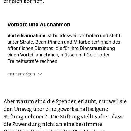
erholen können.
Verbote und Ausnahmen
Vorteilsannahme
ist bundesweit verboten und steht
unter Strafe. Beamt*innen und Mitarbeiter*innen des
öffentlichen Dienstes, die für ihre Dienstausübung
einen Vorteil annehmen, müssen mit Geld- oder
Freiheitsstrafe rechnen.
mehr anzeigen
Es gibt aber Ausnahmen
, die in den Ländern geregelt
werden. Je nach Bundesland dürfen Polizist*innen
Geschenke von geringem Wert wie etwa 10, 15 Euro
Aber warum sind die Spenden erlaubt, nur weil sie
annehmen. Niemals aber Geld.
den Umweg über eine gewerkschaftseigene
Die jeweiligen Innenbehörden
haben außerdem die
Stiftung nehmen? „Die Stiftung stellt sicher, dass
Möglichkeit, weitere Ausnahmen zu erlassen.
die Zuwendung nicht an eine bestimmte