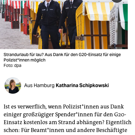
berlin
nord
wahrheit
verlag
verlag
Strandurlaub für lau? Aus Dank für den G20-Einsatz für einige
Polizist*innen möglich
veranstaltungen
Foto: dpa
shop
Aus Hamburg
Katharina Schipkowski
fragen & hilfe
unterstützen
Ist es verwerflich, wenn Polizist*innen aus Dank
abo
einiger großzügiger Spender*innen für den G20-
Einsatz kostenlos am Strand abhängen? Eigentlich
genossenschaft
schon: Für Beamt*innen und andere Beschäftigte