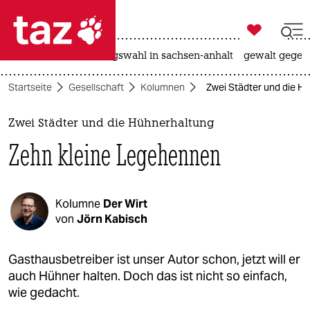

taz zahl ich
hitze
surfen
landtagswahl in sachsen-anhalt
gewalt gegen

taz zahl ich
Startseite
Gesellschaft
Kolumnen
Zwei Städter und die H
taz zahl ich
themen
Zwei Städter und die Hühnerhaltung
Zehn kleine Legehennen
politik
öko
Kolumne
Der Wirt
gesellschaft
von
Jörn Kabisch
kultur
Gasthausbetreiber ist unser Autor schon, jetzt will er
auch Hühner halten. Doch das ist nicht so einfach,
sport
wie gedacht.