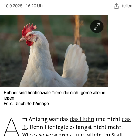
berlin
10.9.2025
16:20 Uhr
teilen
nord
wahrheit
verlag
verlag
veranstaltungen
shop
fragen & hilfe
Hühner sind hochsoziale Tiere, die nicht gerne alleine
leben
unterstützen
Foto: Ulrich Roth/imago
A
abo
m Anfang war das
das Huhn
und nicht
das
genossenschaft
Ei
. Denn Eier legte es längst nicht mehr.
Wie es so verschreckt und allein im Stall