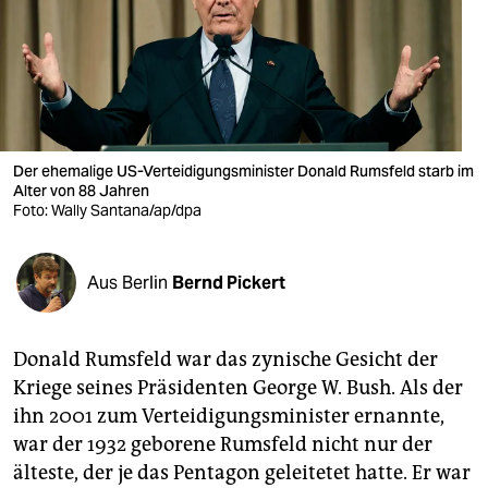
berlin
nord
wahrheit
verlag
Der ehemalige US-Verteidigungsminister Donald Rumsfeld starb im
verlag
Alter von 88 Jahren
Foto: Wally Santana/ap/dpa
veranstaltungen
shop
Aus Berlin
Bernd Pickert
fragen & hilfe
Donald Rumsfeld war das zynische Gesicht der
unterstützen
Kriege seines Präsidenten George W. Bush. Als der
abo
ihn 2001 zum Verteidigungsminister ernannte,
war der 1932 geborene Rumsfeld nicht nur der
genossenschaft
älteste, der je das Pentagon geleitetet hatte. Er war