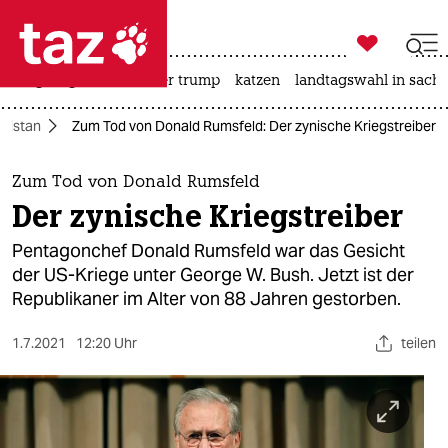

taz zahl ich
bergsteigen
usa unter trump
katzen
landtagswahl in sachs

taz zahl ich
nistan
Zum Tod von Donald Rumsfeld: Der zynische Kriegstreiber
taz zahl ich
themen
Zum Tod von Donald Rumsfeld
Der zynische Kriegstreiber
politik
Pentagonchef Donald Rumsfeld war das Gesicht
öko
der US-Kriege unter George W. Bush. Jetzt ist der
Republikaner im Alter von 88 Jahren gestorben.
gesellschaft
1.7.2021
12:20 Uhr
teilen
kultur
sport