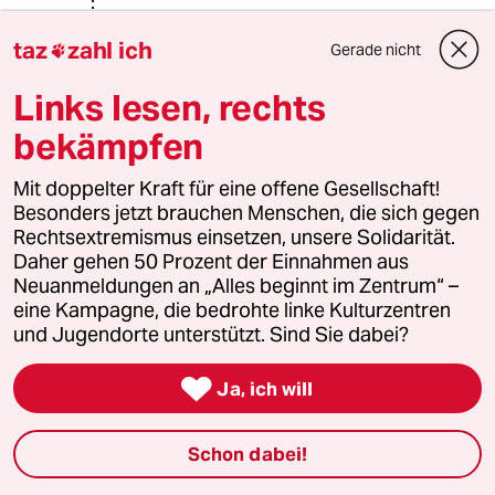
Kardan Bayar
KB
taz
zahl ich
Gerade nicht

24.07.2021
,
18:11 Uhr
Links lesen, rechts
@83379 (Profil gelöscht):
"Türkmenen und Sunnitin" hahaha,
bekämpfen
mach dich erst mal schlau befor
solcher schwachsiniger zeug rein
Mit doppelter Kraft für eine offene Gesellschaft!
schreibst!
Besonders jetzt brauchen Menschen, die sich gegen
Rechtsextremismus einsetzen, unsere Solidarität.
Anmerkung der Redaktion:
Daher gehen 50 Prozent der Einnahmen aus
Kommentar gekürzt.
Neuanmeldungen an „Alles beginnt im Zentrum“ –
eine Kampagne, die bedrohte linke Kulturzentren
und Jugendorte unterstützt. Sind Sie dabei?
Daniel Drogan
DD

01.07.2021
,
13:13 Uhr
Ja, ich will
Ein Kriegsfalke weniger...leider noch zu viele
die da sind und dazu auch noch in Amt und
Schon dabei!
Würde...