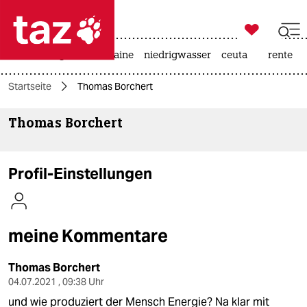

taz zahl ich
hitze
krieg in der ukraine
niedrigwasser
ceuta
rente

taz zahl ich
Startseite
Thomas Borchert
taz zahl ich
Thomas Borchert
themen
politik
Profil-Einstellungen
öko
gesellschaft
meine Kommentare
kultur
Thomas Borchert
sport
04.07.2021 , 09:38 Uhr
und wie produziert der Mensch Energie? Na klar mit