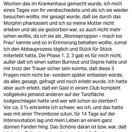
Wochen das im Krankenhaus gemacht wurde, ich mich
eines Tages von Ihr verabschiedete und als ich sie wieder
besuchen wollte, mir gesagt wurde, daß sie durch das
Morphin phantasiert und ich so meine Mutter nicht
erleben und als sie gestorben war, so auch nicht mehr
sehen wollte, da ich sie als „Wonneproppen – mach los
Frau“ kannte und so in Erinnerung behalten wollte, zumal
ich den Abbauprozess täglich und Stück für Stück
miterlebt hatte. Die Phase 1, 2, 3 gab es für mich nicht,
außer daß ich einen satten Burnout und Deprie hatte und
mir trotz der Trauer sicher sein konnte, daß diese 3
Fragen mich nicht be- sondern später entlasten würde,
da alles gesagt, gefragt und noch erlebt wurde. Ich hatte
aber auch erlebt, daß ein Gast in einem Club komplett
vollgekoks jemand anderen auf der Tanzfläche
todgeschlagen hatte und wer will schon so sterben?
Vor ca. 3 ½ erkrankte ich schwer, wo ich, und das hatte
was mit einer Thrombose zutun, für 14 Tage auf der
Intensivstation lag und mein Leben an einem ganz
dünnen Fanden hing. Das Schöne daran ist bzw. war, daß