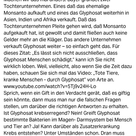
Tochterunternehmen. Eines daß das ehemalige
Monsanto aufkauft und eines das Glyphosat weiterhin in
Asien, Indien und Afrika verkauft. Daß das
Tochterunternehmen Pleite gehen wird, daß Monsanto
aufgekauft hat, ist gewollt und damit fließen auch keine
Gelder mehr an die Kläger. Das andere Unternehmen
verkauft Glyphosat weiter – so einfach geht das. Für
dieses Zitat: „Es lässt sich nicht ausschließen, dass
Glyphosat Menschen schädigt.“ kann ich Sie nicht
wirklich loben. Weil, vielleicht, also wenn Sie die Zeit dazu
haben, schauen Sie sich mal das Video: „Tote Tiere,
kranke Menschen - durch Glyphosat“ von Arte an.
www.youtube.com/watch?v=5Tj9v24H-Lo
Sprich, wenn ein Gift in den Verdacht gerät, daß es giftig
sein könnte, dann muss man nur die falschen Fragen
stellen, um darüber die richtigen Antworten zu erhalten.
Ist Glyphosat krebserregend? Nein! Greift Glyphosat
bestimmte Bakterien im Magen- Darmsystem bei Mensch
und Tier an? Ja! Kann darüber als Zusatzerkrankung
Krebs entstehen? Unter Umständen schon. Dran muss