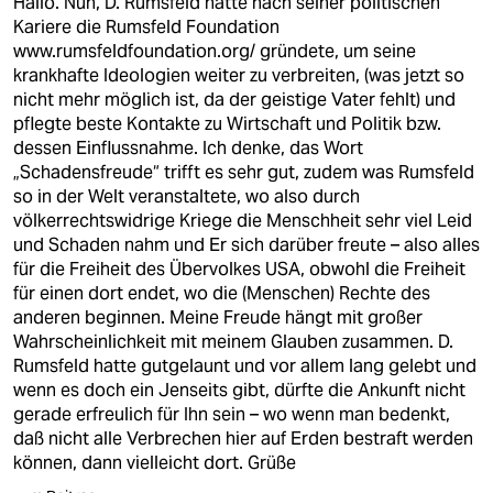
Hallo. Nun, D. Rumsfeld hatte nach seiner politischen
Kariere die Rumsfeld Foundation
www.rumsfeldfoundation.org/
gründete, um seine
krankhafte Ideologien weiter zu verbreiten, (was jetzt so
nicht mehr möglich ist, da der geistige Vater fehlt) und
pflegte beste Kontakte zu Wirtschaft und Politik bzw.
dessen Einflussnahme. Ich denke, das Wort
„Schadensfreude“ trifft es sehr gut, zudem was Rumsfeld
so in der Welt veranstaltete, wo also durch
völkerrechtswidrige Kriege die Menschheit sehr viel Leid
und Schaden nahm und Er sich darüber freute – also alles
für die Freiheit des Übervolkes USA, obwohl die Freiheit
für einen dort endet, wo die (Menschen) Rechte des
anderen beginnen. Meine Freude hängt mit großer
Wahrscheinlichkeit mit meinem Glauben zusammen. D.
Rumsfeld hatte gutgelaunt und vor allem lang gelebt und
wenn es doch ein Jenseits gibt, dürfte die Ankunft nicht
gerade erfreulich für Ihn sein – wo wenn man bedenkt,
daß nicht alle Verbrechen hier auf Erden bestraft werden
können, dann vielleicht dort. Grüße