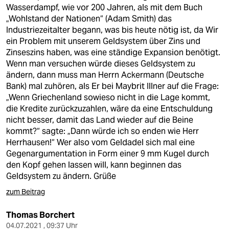
berlin
Wasserdampf, wie vor 200 Jahren, als mit dem Buch
„Wohlstand der Nationen“ (Adam Smith) das
nord
Industriezeitalter begann, was bis heute nötig ist, da Wir
ein Problem mit unserem Geldsystem über Zins und
wahrheit
Zinseszins haben, was eine ständige Expansion benötigt.
Wenn man versuchen würde dieses Geldsystem zu
verlag
ändern, dann muss man Herrn Ackermann (Deutsche
Bank) mal zuhören, als Er bei Maybrit Illner auf die Frage:
verlag
„Wenn Griechenland sowieso nicht in die Lage kommt,
die Kredite zurückzuzahlen, wäre da eine Entschuldung
veranstaltungen
nicht besser, damit das Land wieder auf die Beine
shop
kommt?“ sagte: „Dann würde ich so enden wie Herr
Herrhausen!“ Wer also vom Geldadel sich mal eine
fragen & hilfe
Gegenargumentation in Form einer 9 mm Kugel durch
den Kopf gehen lassen will, kann beginnen das
unterstützen
Geldsystem zu ändern. Grüße
abo
zum Beitrag
genossenschaft
Thomas Borchert
04.07.2021 , 09:37 Uhr