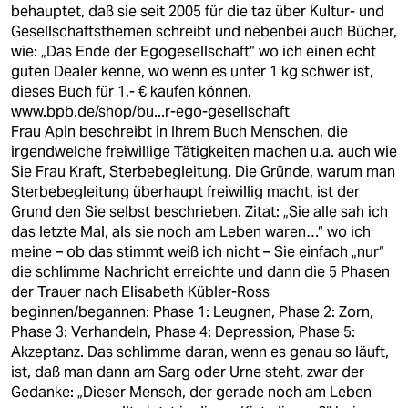
behauptet, daß sie seit 2005 für die taz über Kultur- und
Gesellschaftsthemen schreibt und nebenbei auch Bücher,
wie: „Das Ende der Egogesellschaft“ wo ich einen echt
guten Dealer kenne, wo wenn es unter 1 kg schwer ist,
dieses Buch für 1,- € kaufen können.
www.bpb.de/shop/bu...r-ego-gesellschaft
Frau Apin beschreibt in Ihrem Buch Menschen, die
irgendwelche freiwillige Tätigkeiten machen u.a. auch wie
Sie Frau Kraft, Sterbebegleitung. Die Gründe, warum man
Sterbebegleitung überhaupt freiwillig macht, ist der
Grund den Sie selbst beschrieben. Zitat: „Sie alle sah ich
das letzte Mal, als sie noch am Leben waren…“ wo ich
meine – ob das stimmt weiß ich nicht – Sie einfach „nur“
die schlimme Nachricht erreichte und dann die 5 Phasen
der Trauer nach Elisabeth Kübler-Ross
beginnen/begannen: Phase 1: Leugnen, Phase 2: Zorn,
Phase 3: Verhandeln, Phase 4: Depression, Phase 5:
Akzeptanz. Das schlimme daran, wenn es genau so läuft,
ist, daß man dann am Sarg oder Urne steht, zwar der
Gedanke: „Dieser Mensch, der gerade noch am Leben