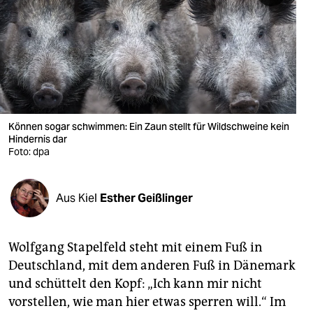
berlin
nord
wahrheit
verlag
verlag
Können sogar schwimmen: Ein Zaun stellt für Wildschweine kein
Hindernis dar
veranstaltungen
Foto: dpa
shop
Aus Kiel
Esther Geißlinger
fragen & hilfe
unterstützen
Wolfgang Stapelfeld steht mit einem Fuß in
abo
Deutschland, mit dem anderen Fuß in Dänemark
und schüttelt den Kopf: „Ich kann mir nicht
genossenschaft
vorstellen, wie man hier etwas sperren will.“ Im