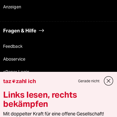
Anzeigen
Fragen & Hilfe
Feedback
Aboservice
ePaper Login
taz
zahl ich
Gerade nicht

Downloads für Abonnierende
Links lesen, rechts
bekämpfen
© 2026 taz Verlags und Vertriebs GmbH
Mit doppelter Kraft für eine offene Gesellschaft!
Alle Rechte vorbehalten. Bei rechtlichen Fragen oder für Genehmigungen