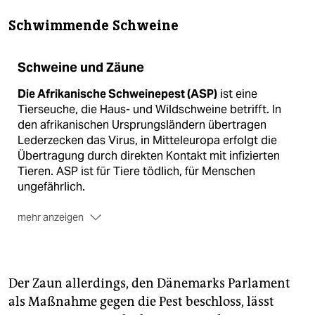
Schwimmende Schweine
Schweine und Zäune
Die Afrikanische Schweinepest (ASP)
ist eine
Tierseuche, die Haus- und Wildschweine betrifft. In
den afrikanischen Ursprungsländern übertragen
Lederzecken das Virus, in Mitteleuropa erfolgt die
Übertragung durch direkten Kontakt mit infizierten
Tieren. ASP ist für Tiere tödlich, für Menschen
ungefährlich.
mehr anzeigen
Zwischen dem 1.1. und dem 31.7.2018
wurde ASP laut
der Europäischen Kommission bei Wildschweinen in
neun EU-Ländern nachgewiesen und bei
Der Zaun allerdings, den Dänemarks Parlament
Hausschweinen in sieben Ländern.
als Maßnahme gegen die Pest beschloss, lässt