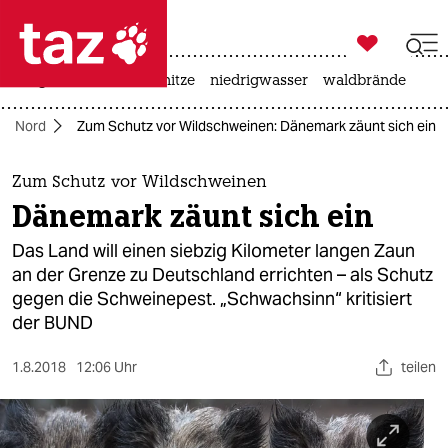

taz zahl ich
krieg in der ukraine
hitze
niedrigwasser
waldbrände

taz zahl ich
Nord
Zum Schutz vor Wildschweinen: Dänemark zäunt sich ein
taz zahl ich
themen
Zum Schutz vor Wildschweinen
Dänemark zäunt sich ein
politik
Das Land will einen siebzig Kilometer langen Zaun
öko
an der Grenze zu Deutschland errichten – als Schutz
gegen die Schweinepest. „Schwachsinn“ kritisiert
gesellschaft
der BUND
kultur
1.8.2018
12:06 Uhr
teilen
sport