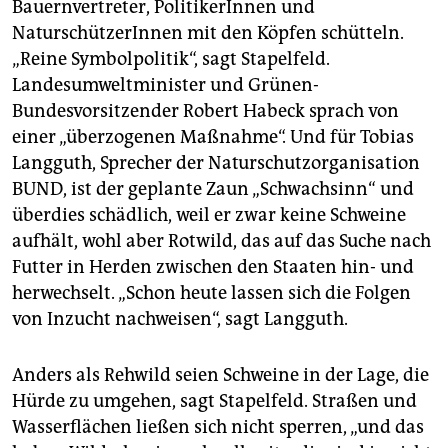
Die meisten infizierten
Hausschweine
gab es in
Bauernvertreter, PolitikerInnen und
Rumänien, die meisten Wildschweine in Polen.
NaturschützerInnen mit den Köpfen schütteln.
„Reine Symbolpolitik“, sagt Stapelfeld.
Bulgarien
hat, um sich zu schützen, mit Vorarbeiten
zur Errichtung eines 133 Kilometer langen Zaunes an
Landesumweltminister und Grünen-
der Grenze zu Rumänien begonnen.
Bundesvorsitzender Robert Habeck sprach von
einer „überzogenen Maßnahme“. Und für Tobias
Polens Landwirtschaftsminister
kündigte an, den
Langguth, Sprecher der Naturschutzorganisation
geplanten 1.000 Kilometer langen
Wildschweinschutzzaun an der Grenze zur Ukraine nun
BUND, ist der geplante Zaun „Schwachsinn“ und
doch nicht zu bauen.
überdies schädlich, weil er zwar keine Schweine
aufhält, wohl aber Rotwild, das auf das Suche nach
Futter in Herden zwischen den Staaten hin- und
herwechselt. „Schon heute lassen sich die Folgen
von Inzucht nachweisen“, sagt Langguth.
Anders als Rehwild seien Schweine in der Lage, die
Hürde zu umgehen, sagt Stapelfeld. Straßen und
Wasserflächen ließen sich nicht sperren, „und das