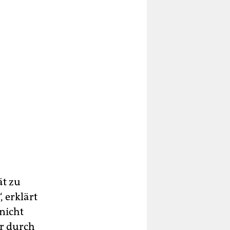
ät zu
 erklärt
nicht
er durch