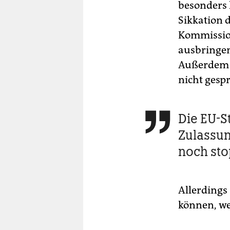
besonders 
Sikkation 
Kommission
ausbringen,
Außerdem s
nicht gespr
Die EU-S

Zulassun
noch st
Allerdings 
können, we