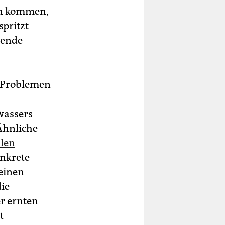
ern kommen,
spritzt
sende
n Problemen
wassers
 Ähnliche
llen
onkrete
einen
die
er ernten
t