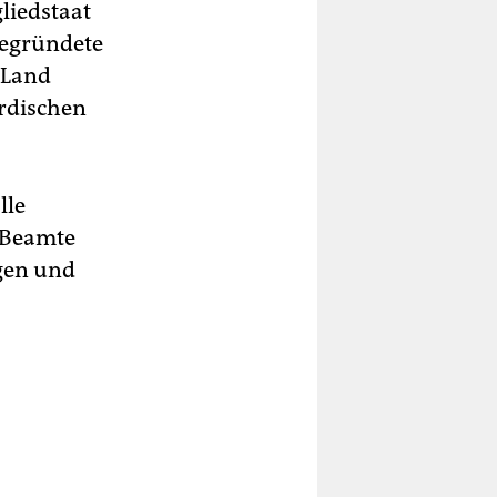
liedstaat
begründete
 Land
ordischen
lle
r Beamte
gen und