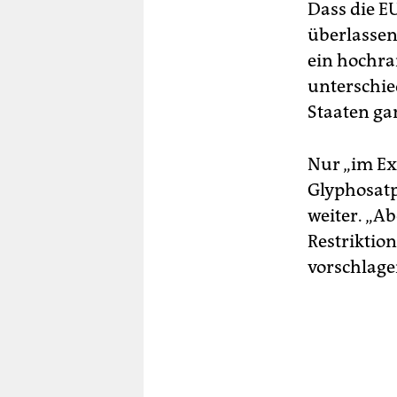
Dass die E
überlassen
ein hochra
unterschie
Staaten ga
Nur „im Ex
Glyphosatp
weiter. „
Restriktio
vorschlage