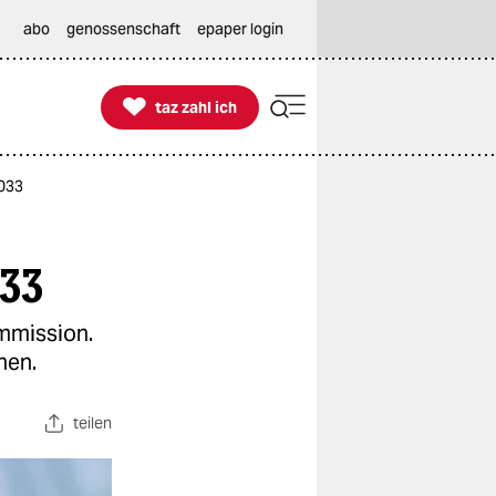
abo
genossenschaft
epaper login

taz zahl ich
taz zahl ich
2033
033
ommission.
hen.
teilen