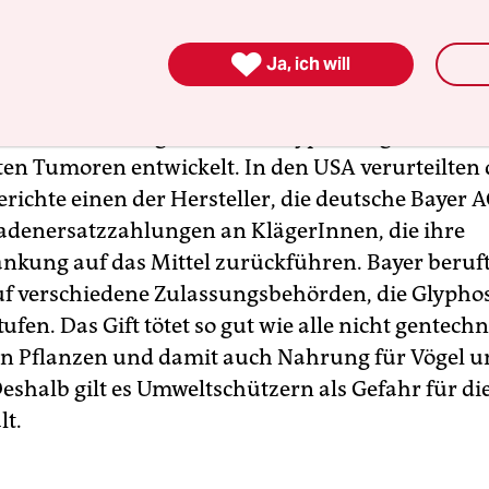
st der weltweit meistverkaufte Pestizidwirkstoff. 

Ja, ich will
nale Krebsforschungsagentur der
heitsorganisation WHO bewertete ihn 2015 als
nlich krebserregend“ – mit Glyphosat gefütterte
en Tumoren entwickelt. In den USA verurteilten
richte einen der Hersteller, die deutsche Bayer A
denersatzzahlungen an KlägerInnen, die ihre
nkung auf das Mittel zurückführen. Bayer beruft
f verschiedene Zulassungsbehörden, die Glyphos
tufen. Das Gift tötet so gut wie alle nicht gentech
n Pflanzen und damit auch Nahrung für Vögel 
Deshalb gilt es Umweltschützern als Gefahr für di
lt.