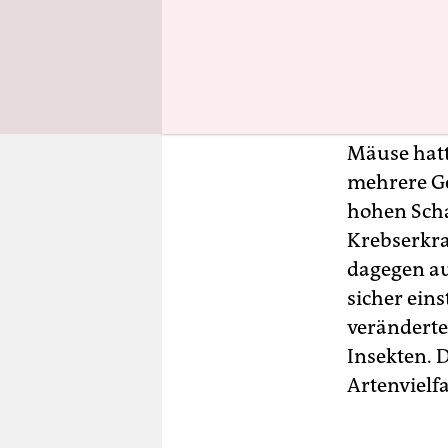
Glyphosat i
Internatio
Weltgesund
„wahrschei
Mäuse hatt
mehrere Ge
hohen Scha
Krebserkra
dagegen au
sicher eins
veränderte
Insekten. 
Artenvielfa