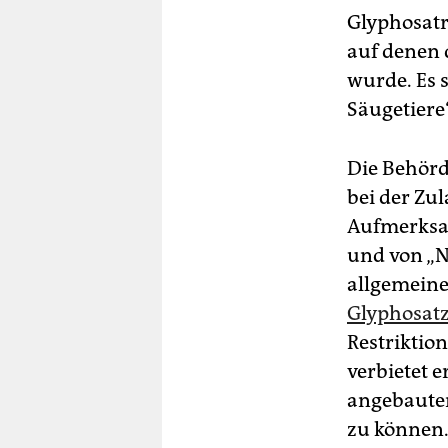
Glyphosatr
auf denen 
wurde. Es s
Säugetiere
Die Behörd
bei der Zu
Aufmerksam
und von „N
allgemeine
Glyphosat
Restriktio
verbietet e
angebauten
zu können.