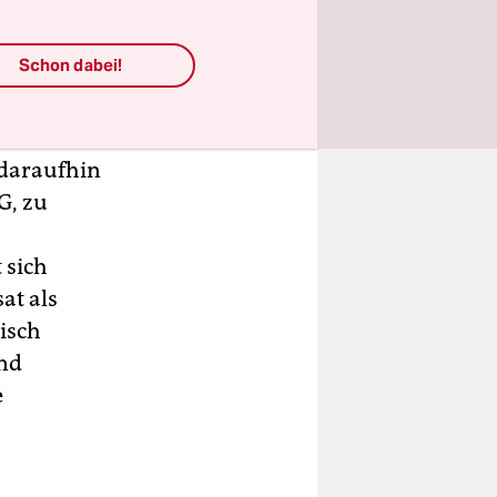
Die
Schon dabei!
 Ratten und
 daraufhin
G, zu
 sich
at als
nisch
und
e