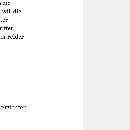
 die
will die
ter
iftet.
er Felder
 verzichten