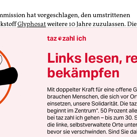
mission hat vorgeschlagen, den umstrittenen
rkstoff
Glyphosat
weitere 10 Jahre zuzulassen. Die
e Behörde für Lebensmittelsicherheit (Efsa) habe 
taz
zahl ich

osat nicht die Kriterien erfüllt, um als krebserr
ndernd oder fortpflanzungsgefährdend eingestu
Links lesen, r
ißt es in der
Beschlussvorlage
für die Mitgliedsta
bekämpfen
Schäden für die Artenvielfalt könnten aber
schlossen werden. Falls nötig, sollten die EU-Län
aßnahmen gegen diese und andere Risiken vors
Mit doppelter Kraft für eine offene G
e fertigen Pestizidprodukte zulassen, die den Wir
brauchen Menschen, die sich vor O
einsetzen, unsere Solidarität. Die ta
enthalten, so die Kommission. Da mittlerweile int
beginnt im Zentrum“. 50 Prozent a
dem Unkrautvernichter geforscht werde und neu
bei taz zahl ich gehen – bis zum 30
e möglich seien, solle die Zulassung nicht für di
die linke, selbstverwaltete Orte unte
 Jahre erteilt werden.
bevor sie verschwinden. Sind Sie da