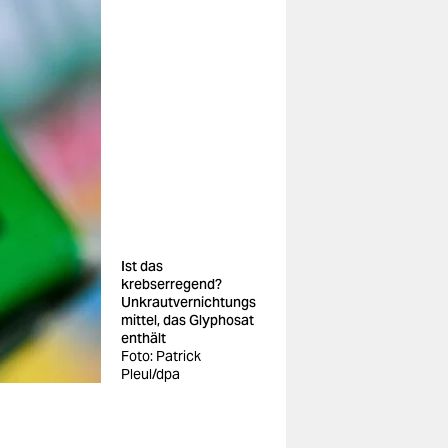
Ist das
krebserregend?
Unkrautvernichtungs
mittel, das Glyphosat
enthält
Foto: Patrick
Pleul/dpa