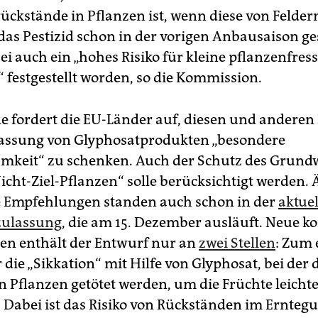
ückstände in Pflanzen ist, wenn diese von Feld
das Pestizid schon in der vorigen Anbausaison ge
ei auch ein „hohes Risiko für kleine pflanzenfres
“ festgestellt worden, so die Kommission.
e fordert die EU-Länder auf, diesen und andere
lassung von Glyphosatprodukten „besondere
keit“ zu schenken. Auch der Schutz des Grund
icht-Ziel-Pflanzen“ solle berücksichtigt werden.
 Empfehlungen standen auch schon in der
aktue
zulassung
, die am 15. Dezember ausläuft. Neue k
nen enthält der Entwurf nur an
zwei Stellen
: Zum 
r die „Sikkation“ mit Hilfe von Glyphosat, bei der 
 Pflanzen getötet werden, um die Früchte leicht
 Dabei ist das Risiko von Rückständen im Erntegu