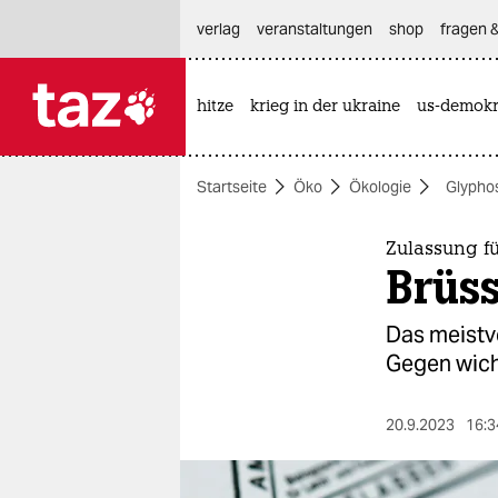
hautnavigation anspringen
hauptinhalt anspringen
footer anspringen
verlag
veranstaltungen
shop
fragen &
hitze
krieg in der ukraine
us-demokr

taz zahl ich
taz zahl ich
Startseite
Öko
Ökologie
Glypho
themen
politik
Zulassung fü
Brüss
öko
Das meistve
gesellschaft
Gegen wicht
kultur
20.9.2023
16:3
sport