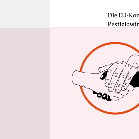
epaper login
Die EU-Kom
Pestizidwi
Europäisch
dass „Glyph
erbgutverä
werden“, he
Indirekte 
nichtausge
Vorsichtsm
wenn sie di
Glyphosat 
bisher zu 
Erkenntniss
üblichen 15