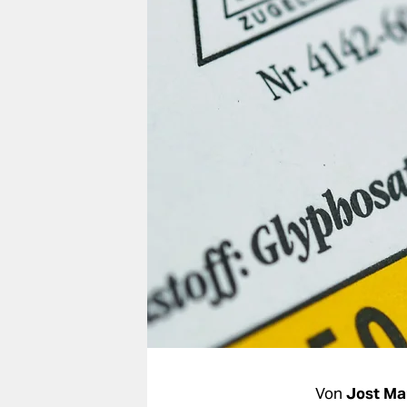
berlin
nord
wahrheit
verlag
verlag
veranstaltungen
shop
fragen & hilfe
unterstützen
abo
genossenschaft
Von
Jost Ma