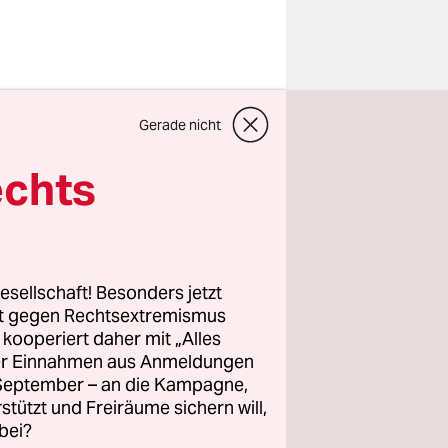
bestätigt,
Gerade nicht
egend,
ft zu
echts
aten.
der
chreiben,
esellschaft! Besonders jetzt
kstoff
rt gegen Rechtsextremismus
z kooperiert daher mit „Alles
ensiver als
ller Einnahmen aus Anmeldungen
e
. September – an die Kampagne,
e sonst
rstützt und Freiräume sichern will,
bei?