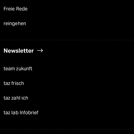
Freie Rede
reingehen
Newsletter
team zukunft
taz frisch
taz zahl ich
taz lab Infobrief