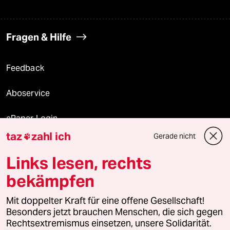
Fragen & Hilfe
Feedback
Aboservice
ePaper Login
taz
zahl ich
Gerade nicht

Downloads für Abonnierende
Links lesen, rechts
bekämpfen
© 2026 taz Verlags und Vertriebs GmbH
Alle Rechte vorbehalten. Bei rechtlichen Fragen oder für Genehmigungen
Mit doppelter Kraft für eine offene Gesellschaft!
wenden Sie sich bitte an
lizenzen@taz.de
Besonders jetzt brauchen Menschen, die sich gegen
Rechtsextremismus einsetzen, unsere Solidarität.