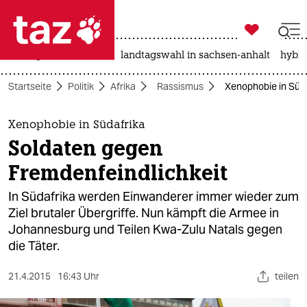

taz zahl ich
niedrigwasser
rente
landtagswahl in sachsen-anhalt
hybri

taz zahl ich
Startseite
Politik
Afrika
Rassismus
Xenophobie in Süda
taz zahl ich
themen
Xenophobie in Südafrika
Soldaten gegen
politik
Fremdenfeindlichkeit
öko
In Südafrika werden Einwanderer immer wieder zum
Ziel brutaler Übergriffe. Nun kämpft die Armee in
gesellschaft
Johannesburg und Teilen Kwa-Zulu Natals gegen
die Täter.
kultur
sport
21.4.2015
16:43 Uhr
teilen