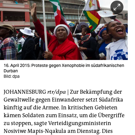
berlin
nord
wahrheit
verlag
verlag
veranstaltungen
16. April 2015: Proteste gegen Xenophobie im südafrikanischen
Durban
shop
Bild: dpa
fragen & hilfe
JOHANNESBURG
rtr/dpa
| Zur Bekämpfung der
Gewaltwelle gegen Einwanderer setzt Südafrika
unterstützen
künftig auf die Armee. In kritischen Gebieten
abo
kämen Soldaten zum Einsatz, um die Übergriffe
zu stoppen, sagte Verteidigungsministerin
genossenschaft
Nosiviwe Mapis-Nqakula am Dienstag. Dies