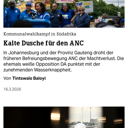
berlin
nord
wahrheit
Kommunalwahlkampf in Südafrika
verlag
Kalte Dusche für den ANC
verlag
In Johannesburg und der Provinz Gauteng droht der
früheren Befreiungsbewegung ANC der Machtverlust. Die
veranstaltungen
ehemals weiße Opposition DA punktet mit der
zunehmenden Wasserknappheit.
shop
Von
Tintswalo Baloyi
fragen & hilfe
16.3.2026
unterstützen
abo
genossenschaft