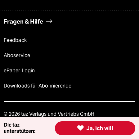
Fragen & Hilfe
Feedback
Aboservice
ePaper Login
Downloads für Abonnierende
© 2026 taz Verlags und Vertriebs GmbH
Alle Rechte vorbehalten. Bei rechtlichen Fragen oder für Genehmigungen
wenden Sie sich bitte an
lizenzen@taz.de
Die taz

Ja, ich will
unterstützen: