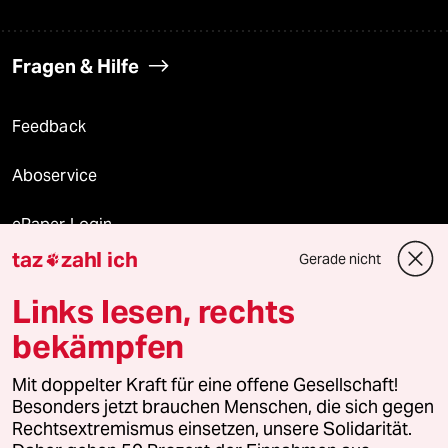
Fragen & Hilfe
Feedback
Aboservice
ePaper Login
taz
zahl ich
Gerade nicht

Downloads für Abonnierende
Links lesen, rechts
bekämpfen
© 2026 taz Verlags und Vertriebs GmbH
Mit doppelter Kraft für eine offene Gesellschaft!
Alle Rechte vorbehalten. Bei rechtlichen Fragen oder für Genehmigungen
wenden Sie sich bitte an
lizenzen@taz.de
Besonders jetzt brauchen Menschen, die sich gegen
Rechtsextremismus einsetzen, unsere Solidarität.