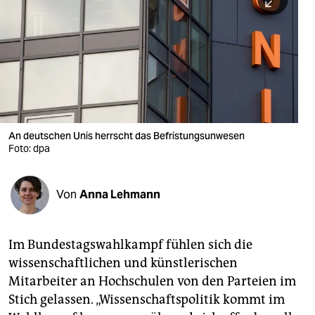
berlin
nord
wahrheit
verlag
verlag
An deutschen Unis herrscht das Befristungsunwesen
Foto: dpa
veranstaltungen
shop
Von
Anna Lehmann
fragen & hilfe
unterstützen
Im Bundestagswahlkampf fühlen sich die
wissenschaftlichen und künstlerischen
abo
Mitarbeiter an Hochschulen von den Parteien im
genossenschaft
Stich gelassen. „Wissenschaftspolitik kommt im