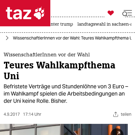

taz zahl ich
nahost-konflikt
usa unter trump
landtagswahl in sachsen-an

taz zahl ich
25
WissenschaftlerInnen vor der Wahl: Teures Wahlkampfthema Un
taz zahl ich
themen
WissenschaftlerInnen vor der Wahl
Teures Wahlkampfthema
politik
Uni
öko
Befristete Verträge und Stundenlöhne von 3 Euro –
im Wahlkampf spielen die Arbeitsbedingungen an
gesellschaft
der Uni keine Rolle. Bisher.
kultur
4.9.2017
17:14 Uhr
teilen
sport