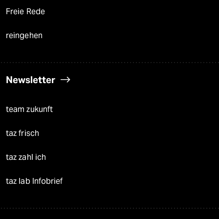
Freie Rede
reingehen
Newsletter
team zukunft
taz frisch
taz zahl ich
taz lab Infobrief