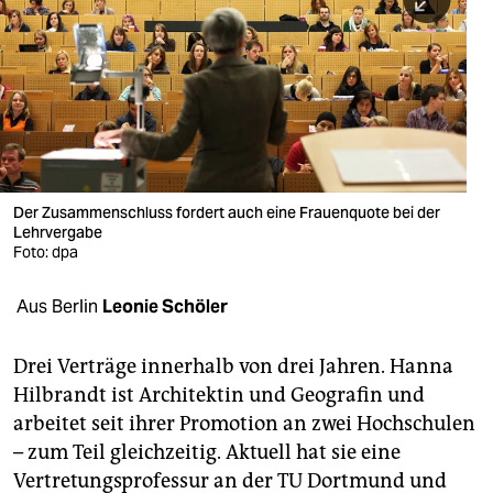
berlin
nord
wahrheit
verlag
verlag
Der Zusammenschluss fordert auch eine Frauenquote bei der
Lehrvergabe
veranstaltungen
Foto: dpa
shop
Aus Berlin
Leonie Schöler
fragen & hilfe
unterstützen
Drei Verträge innerhalb von drei Jahren. Hanna
Hilbrandt ist Architektin und Geografin und
abo
arbeitet seit ihrer Promotion an zwei Hochschulen
– zum Teil gleichzeitig. Aktuell hat sie eine
genossenschaft
Vertretungsprofessur an der TU Dortmund und