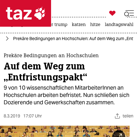

taz zahl ich
bergsteigen
usa unter trump
katzen
hitze
landtagswahl i

taz zahl ich
ng
Prekäre Bedingungen an Hochschulen: Auf dem Weg zum „Entfr
taz zahl ich
themen
Prekäre Bedingungen an Hochschulen
Auf dem Weg zum
politik
„Entfristungspakt“
öko
9 von 10 wissenschaftlichen MitarbeiterInnen an
Hochschulen arbeiten befristet. Nun schließen sich
gesellschaft
Dozierende und Gewerkschaften zusammen.
kultur
8.3.2019
17:07 Uhr
teilen
sport