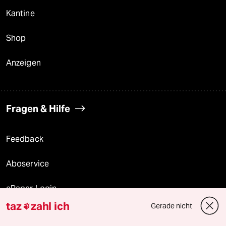
Kantine
Shop
Anzeigen
Fragen & Hilfe
Feedback
Aboservice
ePaper Login
taz
zahl ich
Gerade nicht

Downloads für Abonnierende