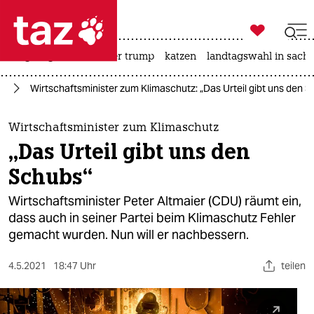

taz zahl ich
bergsteigen
usa unter trump
katzen
landtagswahl in sachs

taz zahl ich
el
Wirtschaftsminister zum Klimaschutz: „Das Urteil gibt uns den 
taz zahl ich
themen
Wirtschaftsminister zum Klimaschutz
„Das Urteil gibt uns den
politik
Schubs“
öko
Wirtschaftsminister Peter Altmaier (CDU) räumt ein,
dass auch in seiner Partei beim Klimaschutz Fehler
gesellschaft
gemacht wurden. Nun will er nachbessern.
kultur
4.5.2021
18:47 Uhr
teilen
sport