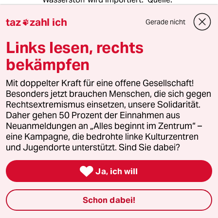
taz
zahl ich
static.agora-energ...sung_DE_WEB_01.pdf
Gerade nicht

Links lesen, rechts
17900 (Profil gelöscht)
1G
bekämpfen
05.05.2021
,
09:13 Uhr
Mit doppelter Kraft für eine offene Gesellschaft!
Nach 1972 (H. Schmidt) gab es eine
Besonders jetzt brauchen Menschen, die sich gegen
Fehlbesetzung nach der anderen, v.a. der
Rechtsextremismus einsetzen, unsere Solidarität.
gegelte zu Guttenberg.
Daher gehen 50 Prozent der Einnahmen aus
Neuanmeldungen an „Alles beginnt im Zentrum“ –
Altmaier ist in meinen Augen ebenfalls
eine Kampagne, die bedrohte linke Kulturzentren
ideenlos und rennt den Ereignissen hinterher.
und Jugendorte unterstützt. Sind Sie dabei?
Wer fällt mir bei den Grünen ein, der den Job

machen könnte? Tritin?
Ja, ich will
Schon dabei!
CallmeIshmael