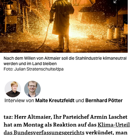
berlin
nord
wahrheit
verlag
verlag
Nach dem Willen von Altmaier soll die Stahlindustrie klimaneutral
werden und im Land bleiben
veranstaltungen
Foto: Julian Stratenschulte/dpa
shop
fragen & hilfe
unterstützen
Interview von
Malte Kreutzfeldt
und
Bernhard Pötter
abo
taz: Herr Altmaier, Ihr Parteichef Armin Laschet
genossenschaft
hat am Montag als Reaktion auf das
Klima-Urteil
das Bundesverfassungsgerichts
verkündet, man